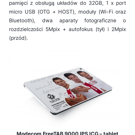
pamięci z obsługą układów do 32GB, 1 x port
micro USB (OTG + HOST), moduły (Wi-Fi oraz
Bluetooth), dwa aparaty fotograficzne o
rozdzielczości 5Mpix + autofokus (tył) i 2Mpix
(przód).
Modecom FreeTAB 9000 IPS ICG – tablet