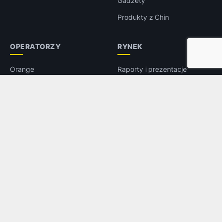
Gadżety
Produkty z Chin
OPERATORZY
RYNEK
Orange
Raporty i prezentacje
Play
Wyniki finansowe
T-Mobile
Targi i konferencje
Plus
Wywiady
5G
Prawo
LTE
e-Handel
Reklama
INNE