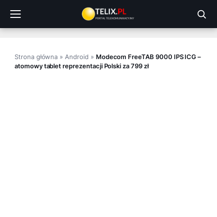
Przejdź
do
treści
Strona główna
»
Android
»
Modecom FreeTAB 9000 IPS ICG –
atomowy tablet reprezentacji Polski za 799 zł