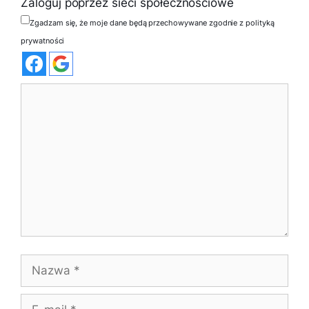
Zaloguj poprzez sieci społecznościowe
Zgadzam się, że moje dane będą przechowywane zgodnie z polityką
prywatności
Komentarz
Nazwa
E-