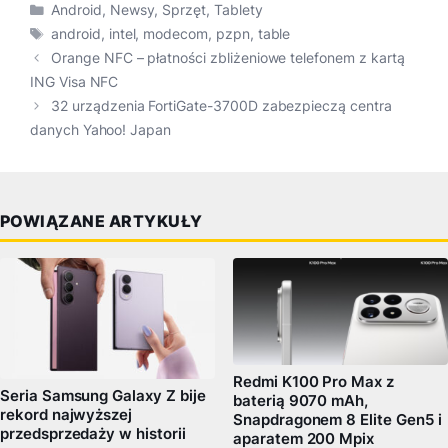
Kategorie
Android
,
Newsy
,
Sprzęt
,
Tablety
Tagi
android
,
intel
,
modecom
,
pzpn
,
table
Orange NFC – płatności zbliżeniowe telefonem z kartą
ING Visa NFC
32 urządzenia FortiGate-3700D zabezpieczą centra
danych Yahoo! Japan
POWIĄZANE ARTYKUŁY
Redmi K100 Pro Max z
Seria Samsung Galaxy Z bije
baterią 9070 mAh,
rekord najwyższej
Snapdragonem 8 Elite Gen5 i
przedsprzedaży w historii
aparatem 200 Mpix