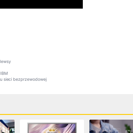
Newsy
 IBM
łu sieci bezprzewodowej