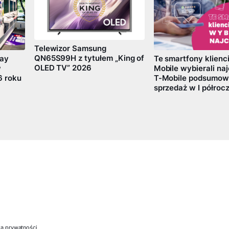
Telewizor Samsung
QN65S99H z tytułem „King of
Te smartfony klienci
lay
OLED TV” 2026
Mobile wybierali naj
w
T-Mobile podsumow
6 roku
sprzedaż w I półrocz
ką prywatności