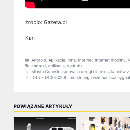
źródło: Gazeta.pl
Kan
Kategorie
Android
,
Aplikacje
,
Inne
,
Internet
,
Internet mobilny
,
Tagi
android
,
aplikacja
,
youtube
Miasto Gdańsk usprawnia usługi dla mieszkańców z
D-Link DCS-5020L: monitoring i wzmacniacz sygna
POWIĄZANE ARTYKUŁY