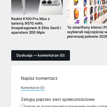
Redmi K100 Pro Max z
baterią 9070 mAh,
Te smartfony klienci P
Snapdragonem 8 Elite Gen5 i
wybierali najczęściej 
aparatem 200 Mpix
pierwszej połowie 202
Dyskusja — komentarze (0)
Napisz komentarz
Komentarze (0)
Zaloguj poprzez sieci społecznościowe
Zgadzam się, że moje dane będą przechowywane zgodnie z polity