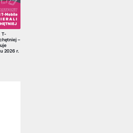
 T-
chętniej –
uje
u 2026 r.