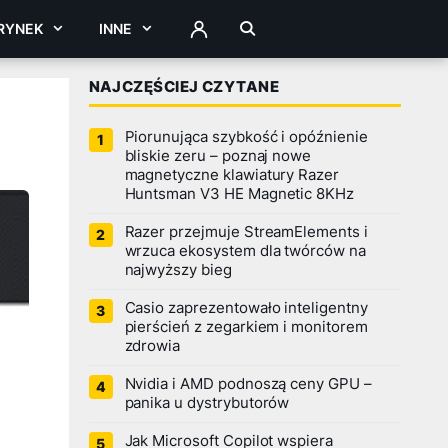
RYNEK
INNE
ZALOGUJ
NAJCZĘŚCIEJ CZYTANE
Piorunująca szybkość i opóźnienie
bliskie zeru – poznaj nowe
magnetyczne klawiatury Razer
Huntsman V3 HE Magnetic 8KHz
Razer przejmuje StreamElements i
wrzuca ekosystem dla twórców na
najwyższy bieg
Casio zaprezentowało inteligentny
pierścień z zegarkiem i monitorem
zdrowia
Nvidia i AMD podnoszą ceny GPU –
panika u dystrybutorów
Jak Microsoft Copilot wspiera