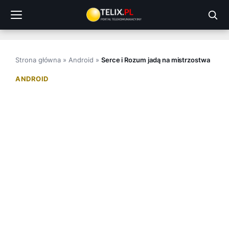
Przejdź
do
treści
Strona główna
»
Android
»
Serce i Rozum jadą na mistrzostwa
ANDROID