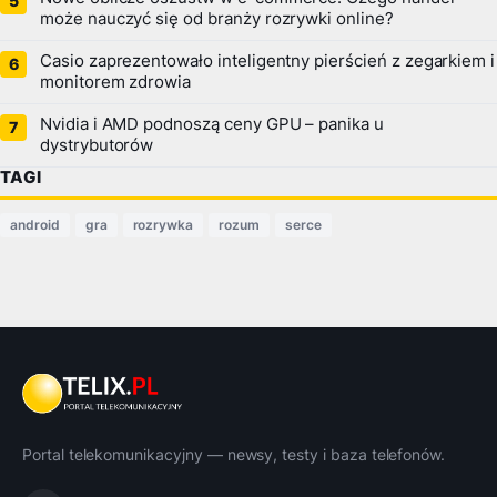
może nauczyć się od branży rozrywki online?
Casio zaprezentowało inteligentny pierścień z zegarkiem i
monitorem zdrowia
Nvidia i AMD podnoszą ceny GPU – panika u
dystrybutorów
TAGI
android
gra
rozrywka
rozum
serce
Portal telekomunikacyjny — newsy, testy i baza telefonów.