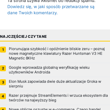
Ta strona używa Akismet do redukcji spamu.
Dowiedz się, w jaki sposób przetwarzane są
dane Twoich komentarzy.
NAJCZĘŚCIEJ CZYTANE
Piorunująca szybkość i opóźnienie bliskie zeru – poznaj
nowe magnetyczne klawiatury Razer Huntsman V3 HE
Magnetic 8KHz
Google wprowadza globalną weryfikację wieku
użytkowników Androida
Elon Musk zapowiada dwie duże aktualizacje Groka w
sierpniu
Razer przejmuje StreamElements i wrzuca ekosystem dla
twórców na najwyższy bieg
Nowe oblicze oszustw w e-commerce. Czego handel