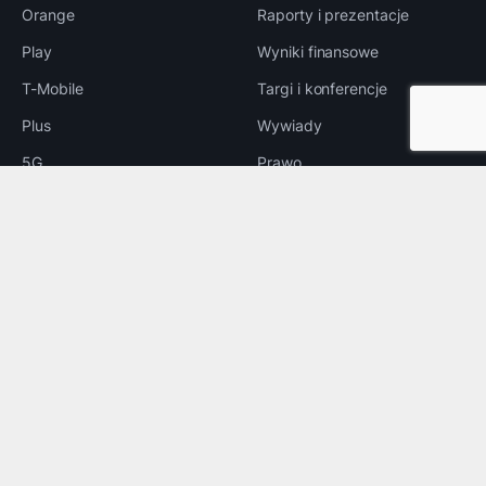
Orange
Raporty i prezentacje
Play
Wyniki finansowe
T-Mobile
Targi i konferencje
Plus
Wywiady
5G
Prawo
LTE
e-Handel
Reklama
INNE
Bezpieczeństwo
Rozrywka
Aplikacje
Foto