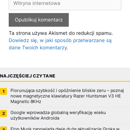
internetowa
Ta strona używa Akismet do redukcji spamu.
Dowiedz się, w jaki sposób przetwarzane są
dane Twoich komentarzy.
NAJCZĘŚCIEJ CZYTANE
Piorunująca szybkość i opóźnienie bliskie zeru – poznaj
nowe magnetyczne klawiatury Razer Huntsman V3 HE
Magnetic 8KHz
Google wprowadza globalną weryfikację wieku
użytkowników Androida
Elon Musk zapowiada dwie duże aktualizacje Groka w