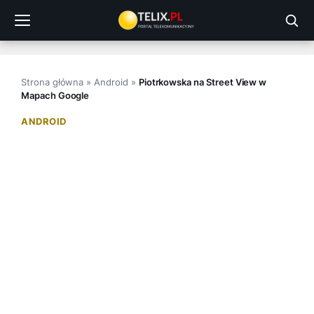
Przejdź
do
treści
Strona główna
»
Android
»
Piotrkowska na Street View w
Mapach Google
ANDROID