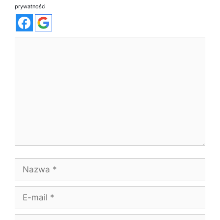
prywatności
Komentarz
Nazwa
E-
mail
Witryna