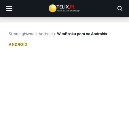
Przejdź
do
treści
Strona główna
»
Android
»
W mBanku pora na Androida
ANDROID