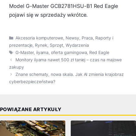
Model G-Master GCB2781HSU-B1 Red Eagle
pojawi się w sprzedaży wkrótce.
Kategorie
Akcesoria komputerowe
,
Newsy
,
Praca
,
Raporty i
prezentacje
,
Rynek
,
Sprzęt
,
Wydarzenia
Tagi
G-Master
,
iiyama
,
oferta gamingowa
,
Red Eagle
Monitory iiyama nawet 500 zł taniej – czas na majowe
zakupy
Znane schematy, nowa skala. Jak AI zmienia krajobraz
cyberbezpieczeństwa?
POWIĄZANE ARTYKUŁY