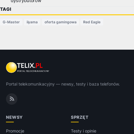
dystrybutorów
TAGI
G-Master
iiyama
oferta gamingowa
Red Eagle
Portal telekomunikacyjny — newsy, testy i baza telefonów.
NEWSY
SPRZĘT
Promocje
Testy i opinie