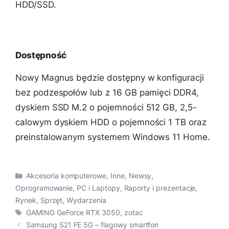
HDD/SSD.
Dostępność
Nowy Magnus będzie dostępny w konfiguracji
bez podzespołów lub z 16 GB pamięci DDR4,
dyskiem SSD M.2 o pojemności 512 GB, 2,5-
calowym dyskiem HDD o pojemności 1 TB oraz
preinstalowanym systemem Windows 11 Home.
Kategorie
Akcesoria komputerowe
,
Inne
,
Newsy
,
Oprogramowanie
,
PC i Laptopy
,
Raporty i prezentacje
,
Rynek
,
Sprzęt
,
Wydarzenia
Tagi
GAMING GeForce RTX 3050
,
zotac
Samsung S21 FE 5G – flagowy smartfon