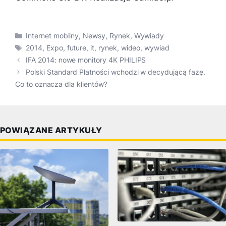
Kategorie
Internet mobilny
,
Newsy
,
Rynek
,
Wywiady
Tagi
2014
,
Expo
,
future
,
it
,
rynek
,
wideo
,
wywiad
IFA 2014: nowe monitory 4K PHILIPS
Polski Standard Płatności wchodzi w decydującą fazę.
Co to oznacza dla klientów?
POWIĄZANE ARTYKUŁY