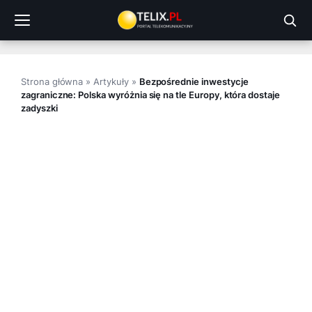
Przejdź
do
treści
Strona główna
»
Artykuły
»
Bezpośrednie inwestycje
zagraniczne: Polska wyróżnia się na tle Europy, która dostaje
zadyszki