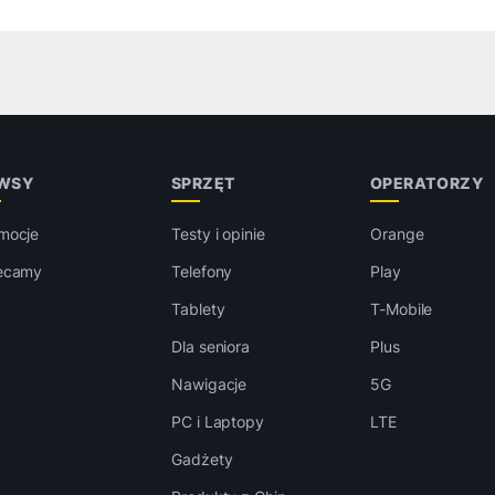
WSY
SPRZĘT
OPERATORZY
mocje
Testy i opinie
Orange
ecamy
Telefony
Play
Tablety
T-Mobile
Dla seniora
Plus
Nawigacje
5G
PC i Laptopy
LTE
Gadżety