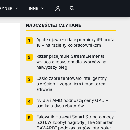
RYNEK
INNE
ZALOGUJ
NAJCZĘŚCIEJ CZYTANE
Apple ujawniło datę premiery iPhone’a
18 – na razie tylko pracownikom
Razer przejmuje StreamElements i
wrzuca ekosystem dla twórców na
najwyższy bieg
Casio zaprezentowało inteligentny
pierścień z zegarkiem i monitorem
zdrowia
Nvidia i AMD podnoszą ceny GPU –
panika u dystrybutorów
Falownik Huawei Smart String o mocy
506 kW zdobył nagrodę „The Smarter
E AWARD” podczas targów Intersolar