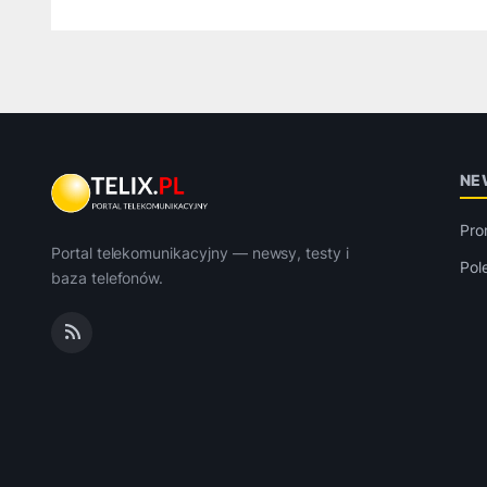
NE
Pro
Portal telekomunikacyjny — newsy, testy i
Pol
baza telefonów.