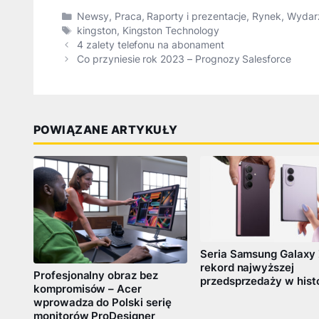
Kategorie
Newsy
,
Praca
,
Raporty i prezentacje
,
Rynek
,
Wydar
Tagi
kingston
,
Kingston Technology
4 zalety telefonu na abonament
Co przyniesie rok 2023 – Prognozy Salesforce
POWIĄZANE ARTYKUŁY
Seria Samsung Galaxy 
rekord najwyższej
Profesjonalny obraz bez
przedsprzedaży w histo
kompromisów – Acer
wprowadza do Polski serię
monitorów ProDesigner