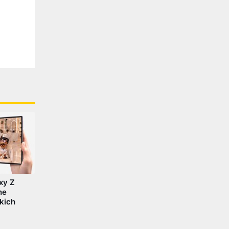
xy Z
ne
kich