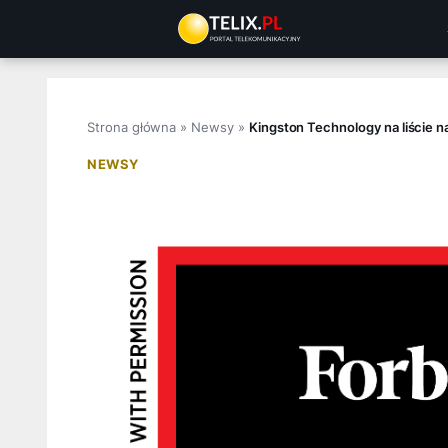
Przejdź
do
treści
Strona główna
»
Newsy
»
Kingston Technology na liście n
NEWSY