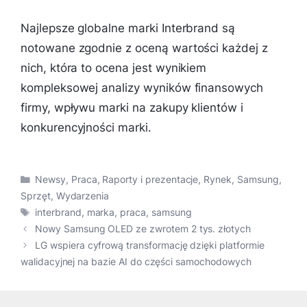
Najlepsze globalne marki Interbrand są
notowane zgodnie z oceną wartości każdej z
nich, która to ocena jest wynikiem
kompleksowej analizy wyników finansowych
firmy, wpływu marki na zakupy klientów i
konkurencyjności marki.
Kategorie
Newsy
,
Praca
,
Raporty i prezentacje
,
Rynek
,
Samsung
,
Sprzęt
,
Wydarzenia
Tagi
interbrand
,
marka
,
praca
,
samsung
Nowy Samsung OLED ze zwrotem 2 tys. złotych
LG wspiera cyfrową transformację dzięki platformie
walidacyjnej na bazie AI do części samochodowych