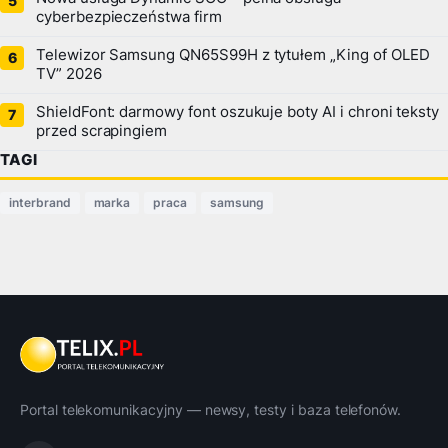
cyberbezpieczeństwa firm
Telewizor Samsung QN65S99H z tytułem „King of OLED
TV” 2026
ShieldFont: darmowy font oszukuje boty AI i chroni teksty
przed scrapingiem
TAGI
interbrand
marka
praca
samsung
Portal telekomunikacyjny — newsy, testy i baza telefonów.