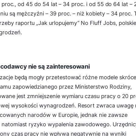
8 proc., od 45 do 54 lat – 34 proc. i od 55 do 64 lat – 
niu są mężczyźni – 39 proc. – niż kobiety – 34 proc. 
eby raportu „Jak urlopujemy” No Fluff Jobs, polski
grodzeń.
acodawcy nie są zainteresowani
izacje będą mogły przetestować różne modele skróce
amu zapowiedzianego przez Ministerstwo Rodziny,
nowane jest zmniejszenie wymiaru czasu pracy o 20 pr
sowej wysokości wynagrodzeń. Resort zwraca uwagę 
pracowanych narodów w Europie, jednak nie zawsze
za natomiast ryzyko wypalenia zawodowego. Urzędnic
ócony czas pracy nie wpływa negatywnie na wyniki