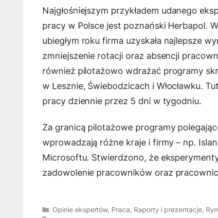
Najgłośniejszym przykładem udanego ek
pracy w Polsce jest poznański Herbapol. W
ubiegłym roku firma uzyskała najlepsze wy
zmniejszenie rotacji oraz absencji pracow
również pilotażowo wdrażać programy sk
w Lesznie, Świebodzicach i Włocławku. Tu
pracy dziennie przez 5 dni w tygodniu.
Za granicą pilotażowe programy polegające 
wprowadzają różne kraje i firmy – np. Isla
Microsoftu. Stwierdzono, że eksperyment
zadowolenie pracowników oraz pracownic
Kategorie
Opinie ekspertów
,
Praca
,
Raporty i prezentacje
,
Ryn