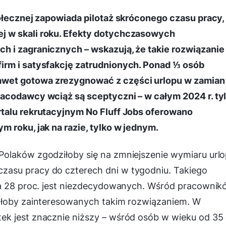
połecznej zapowiada pilotaż skróconego czasu pracy,
j w skali roku. Efekty dotychczasowych
h i zagranicznych – wskazują, że takie rozwiązanie
irm i satysfakcję zatrudnionych. Ponad ⅓ osób
wet gotowa zrezygnować z części urlopu w zamian
racodawcy wciąż są sceptyczni – w całym 2024 r. ty
rtalu rekrutacyjnym No Fluff Jobs oferowano
 roku, jak na razie, tylko w jednym.
olaków zgodziłoby się na zmniejszenie wymiaru url
asu pracy do czterech dni w tygodniu. Takiego
 a 28 proc. jest niezdecydowanych. Wśród pracownik
byłoby zainteresowanych takim rozwiązaniem. W
ek jest znacznie niższy – wśród osób w wieku od 35