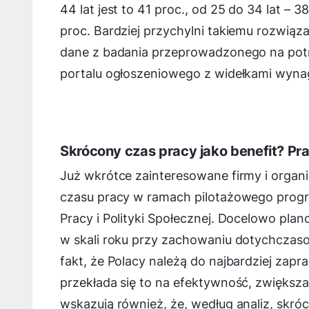
44 lat jest to 41 proc., od 25 do 34 lat – 3
proc. Bardziej przychylni takiemu rozwiąza
dane z badania przeprowadzonego na potrz
portalu ogłoszeniowego z widełkami wyna
Skrócony czas pracy jako benefit? Pr
Już wkrótce zainteresowane firmy i organ
czasu pracy w ramach pilotażowego progr
Pracy i Polityki Społecznej. Docelowo pla
w skali roku przy zachowaniu dotychcza
fakt, że Polacy należą do najbardziej za
przekłada się to na efektywność, zwięks
wskazują również, że, według analiz, skr