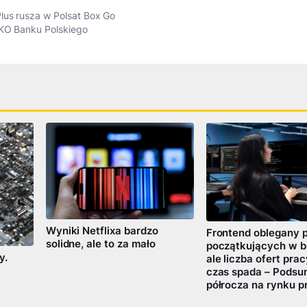
lus rusza w Polsat Box Go
PKO Banku Polskiego
Wyniki Netflixa bardzo
Frontend oblegany 
solidne, ale to za mało
początkujących w br
y.
ale liczba ofert prac
czas spada – Pods
półrocza na rynku p