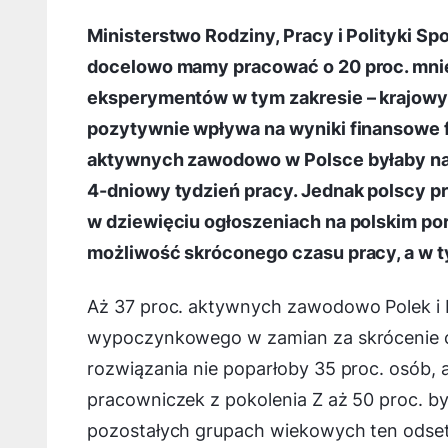
Ministerstwo Rodziny, Pracy i Polityki S
docelowo mamy pracować o 20 proc. mnie
eksperymentów w tym zakresie – krajowyc
pozytywnie wpływa na wyniki finansowe f
aktywnych zawodowo w Polsce byłaby na
4-dniowy tydzień pracy. Jednak polscy p
w dziewięciu ogłoszeniach na polskim po
możliwość skróconego czasu pracy, a w tym
Aż 37 proc. aktywnych zawodowo Polek i P
wypoczynkowego w zamian za skrócenie cz
rozwiązania nie poparłoby 35 proc. osób,
pracowniczek z pokolenia Z aż 50 proc. 
pozostałych grupach wiekowych ten odset