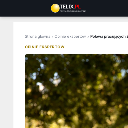
Przejdź
do
treści
Strona główna
»
Opinie ekspertów
»
Połowa pracujących Z
OPINIE EKSPERTÓW