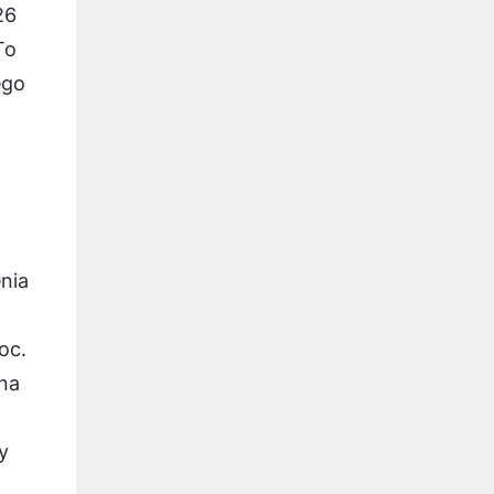
26
To
ego
nia
oc.
na
y