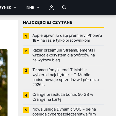
RYNEK
INNE
ZALOGUJ
NAJCZĘŚCIEJ CZYTANE
Apple ujawniło datę premiery iPhone’a
18 – na razie tylko pracownikom
Razer przejmuje StreamElements i
wrzuca ekosystem dla twórców na
najwyższy bieg
Te smartfony klienci T-Mobile
wybierali najchętniej – T-Mobile
podsumowuje sprzedaż w I półroczu
2026 r.
Orange przedłuża bonus 50 GB w
Orange na kartę
Nowa usługa Dynamic SOC – pełna
obsługa cyberbezpieczeństwa firm