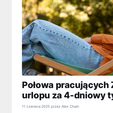
Połowa pracujących 
urlopu za 4-dniowy t
11 czerwca 2025
przez
Alex Chum