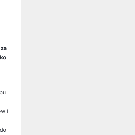
 za
lko
opu
ów i
 do