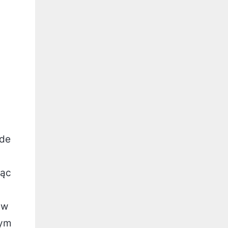
(de
jąc
 w
nym