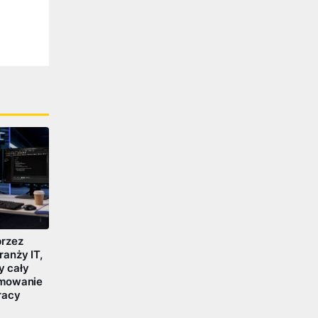
przez
anży IT,
y cały
umowanie
racy