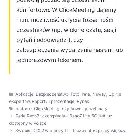
komfortowo. W ClickMeeting dajemy
m.in. możliwość ukrycia tożsamości
uczestników (np. w oknie czatu, sesji
pytań i odpowiedzi), czy
zabezpieczenia wydarzenia hasłem lub
jednorazowym tokenem.
Kategorie
Aplikacje
,
Bezpieczeństwo
,
Foto
,
Inne
,
Newsy
,
Opinie
ekspertów
,
Raporty i prezentacje
,
Rynek
Tagi
badanie
,
ClickMeeting
,
użytkownicy
,
webinary
Seria Reno7 w komplecie – Reno7 Lite 5G jest już
dostępny w Polsce
Kwiecień 2022 w branży IT – Liczba ofert pracy większa