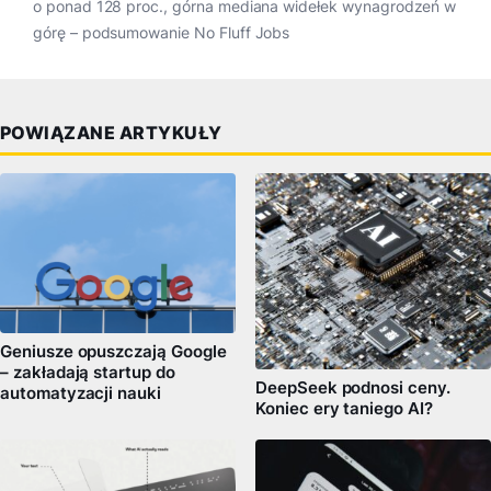
o ponad 128 proc., górna mediana widełek wynagrodzeń w
górę – podsumowanie No Fluff Jobs
POWIĄZANE ARTYKUŁY
Geniusze opuszczają Google
– zakładają startup do
DeepSeek podnosi ceny.
automatyzacji nauki
Koniec ery taniego AI?