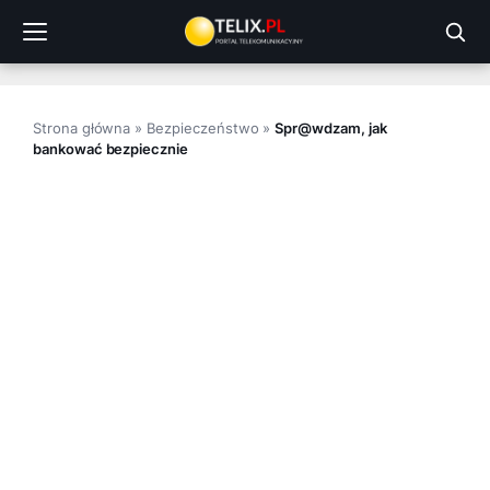
Przejdź
do
treści
Strona główna
»
Bezpieczeństwo
»
Spr@wdzam, jak
bankować bezpiecznie