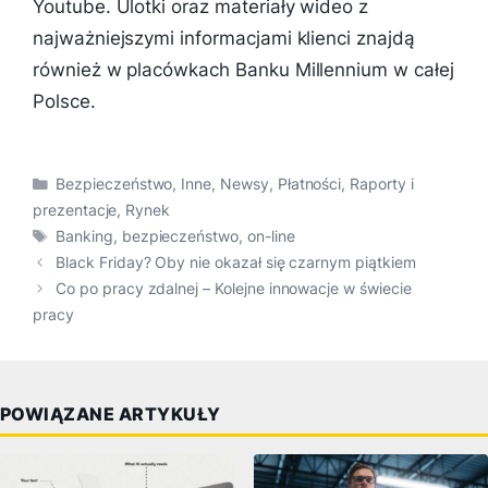
Youtube. Ulotki oraz materiały wideo z
najważniejszymi informacjami klienci znajdą
również w placówkach Banku Millennium w całej
Polsce.
Kategorie
Bezpieczeństwo
,
Inne
,
Newsy
,
Płatności
,
Raporty i
prezentacje
,
Rynek
Tagi
Banking
,
bezpieczeństwo
,
on-line
Black Friday? Oby nie okazał się czarnym piątkiem
Co po pracy zdalnej – Kolejne innowacje w świecie
pracy
POWIĄZANE ARTYKUŁY