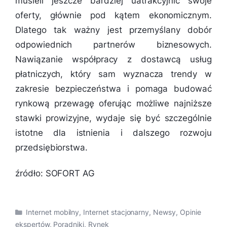
musieli jeszcze bardziej uatrakcyjnić swoje
oferty, głównie pod kątem ekonomicznym.
Dlatego tak ważny jest przemyślany dobór
odpowiednich partnerów biznesowych.
Nawiązanie współpracy z dostawcą usług
płatniczych, który sam wyznacza trendy w
zakresie bezpieczeństwa i pomaga budować
rynkową przewagę oferując możliwe najniższe
stawki prowizyjne, wydaje się być szczególnie
istotne dla istnienia i dalszego rozwoju
przedsiębiorstwa.
źródło: SOFORT AG
Kategorie
Internet mobilny
,
Internet stacjonarny
,
Newsy
,
Opinie
ekspertów
,
Poradniki
,
Rynek