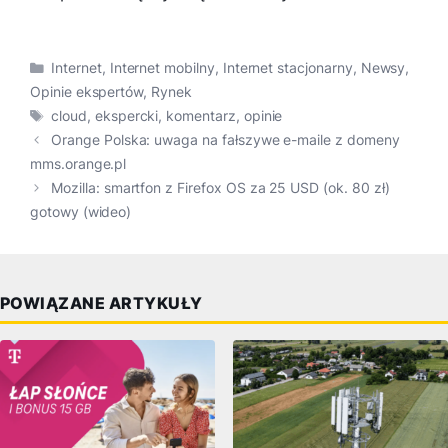
Kategorie
Internet
,
Internet mobilny
,
Internet stacjonarny
,
Newsy
,
Opinie ekspertów
,
Rynek
Tagi
cloud
,
ekspercki
,
komentarz
,
opinie
Orange Polska: uwaga na fałszywe e-maile z domeny
mms.orange.pl
Mozilla: smartfon z Firefox OS za 25 USD (ok. 80 zł)
gotowy (wideo)
POWIĄZANE ARTYKUŁY