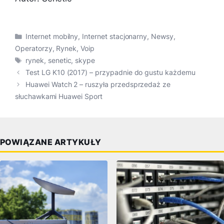
Kategorie
Internet mobilny
,
Internet stacjonarny
,
Newsy
,
Operatorzy
,
Rynek
,
Voip
Tagi
rynek
,
senetic
,
skype
Test LG K10 (2017) – przypadnie do gustu każdemu
Huawei Watch 2 – ruszyła przedsprzedaż ze
słuchawkami Huawei Sport
POWIĄZANE ARTYKUŁY