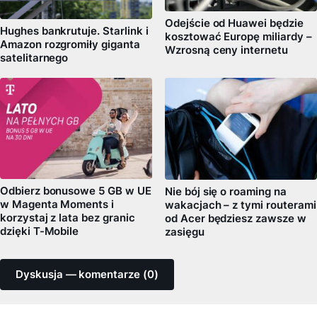
Odejście od Huawei będzie
Hughes bankrutuje. Starlink i
kosztować Europę miliardy –
Amazon rozgromiły giganta
Wzrosną ceny internetu
satelitarnego
Odbierz bonusowe 5 GB w UE
Nie bój się o roaming na
w Magenta Moments i
wakacjach – z tymi routerami
korzystaj z lata bez granic
od Acer będziesz zawsze w
dzięki T-Mobile
zasięgu
Dyskusja — komentarze (0)