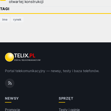
otwartej konstrukcji
TAGI
ime
rynek
Portal telekomunikacyjny — newsy, testy i baza telefonów.
NEWSY
SPRZĘT
Promocje
Testy i opinie