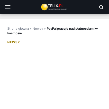
Przejdź
do
treści
Strona główna
»
Newsy
»
PayPal pracuje nad płatnościami w
kosmosie
NEWSY