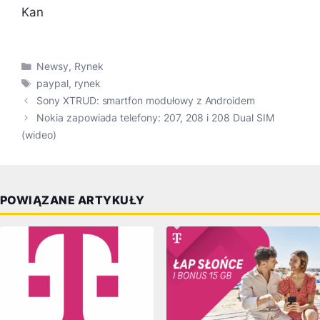
Kan
Kategorie
Newsy
,
Rynek
Tagi
paypal
,
rynek
Sony XTRUD: smartfon modułowy z Androidem
Nokia zapowiada telefony: 207, 208 i 208 Dual SIM
(wideo)
POWIĄZANE ARTYKUŁY