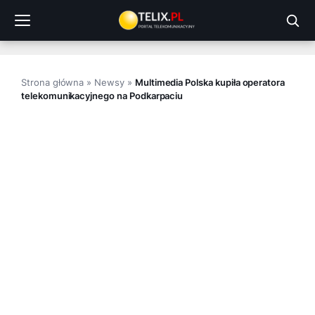
Przejdź
do
treści
Strona główna
»
Newsy
»
Multimedia Polska kupiła operatora
telekomunikacyjnego na Podkarpaciu