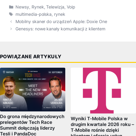
Kategorie
Newsy
,
Rynek
,
Telewizja
,
Voip
Tagi
multimedia-polska
,
rynek
Mobilny skaner do urządzeń Apple: Doxie One
Genesys: nowe kanały komunikacji z klientem
POWIĄZANE ARTYKUŁY
Do grona międzynarodowych
Wyniki T-Mobile Polska w
prelegentów Tech Race
drugim kwartale 2026 roku –
Summit dołączają liderzy
T‑Mobile rośnie dzięki
Tesli i PandaDoc
klientom i ofercie usług