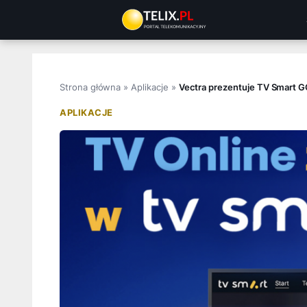
Przejdź
do
treści
Strona główna
»
Aplikacje
»
Vectra prezentuje TV Smart GO
APLIKACJE