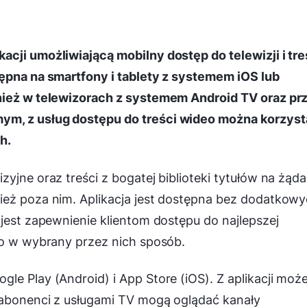
cji umożliwiającą mobilny dostęp do telewizji i tre
tępna na smartfony i tablety z systemem iOS lub
wnież w telewizorach z systemem Android TV oraz pr
ym, z usług dostępu do treści wideo można korzyst
h.
yjne oraz treści z bogatej biblioteki tytułów na żąda
ież poza nim. Aplikacja jest dostępna bez dodatkow
 jest zapewnienie klientom dostępu do najlepszej
to w wybrany przez nich sposób.
le Play (Android) i App Store (iOS). Z aplikacji moż
 abonenci z usługami TV mogą oglądać kanały