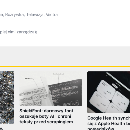
ie
,
Rozrywka
,
Telewizja
,
Vectra
epiej nimi zarządzają
ShieldFont: darmowy font
oszukuje boty AI i chroni
Google Health synch
teksty przed scrapingiem
się z Apple Health b
y.
pośredników