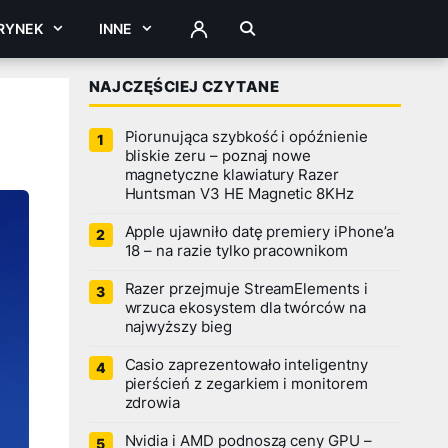
RYNEK
INNE
ZALOGUJ
NAJCZĘŚCIEJ CZYTANE
Piorunująca szybkość i opóźnienie
bliskie zeru – poznaj nowe
magnetyczne klawiatury Razer
Huntsman V3 HE Magnetic 8KHz
Apple ujawniło datę premiery iPhone’a
18 – na razie tylko pracownikom
Razer przejmuje StreamElements i
wrzuca ekosystem dla twórców na
najwyższy bieg
Casio zaprezentowało inteligentny
pierścień z zegarkiem i monitorem
zdrowia
Nvidia i AMD podnoszą ceny GPU –