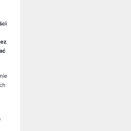
ści
zez
ać
nie
ych
e