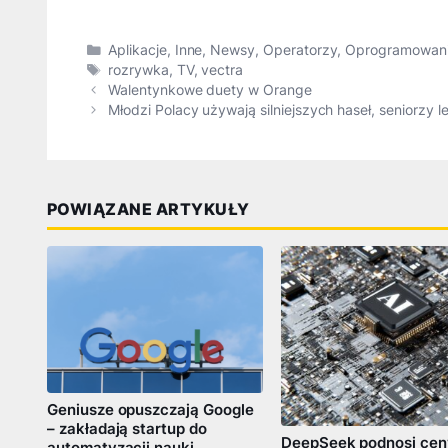
Kategorie
Aplikacje
,
Inne
,
Newsy
,
Operatorzy
,
Oprogramowan
Tagi
rozrywka
,
TV
,
vectra
Walentynkowe duety w Orange
Młodzi Polacy używają silniejszych haseł, seniorzy l
POWIĄZANE ARTYKUŁY
Geniusze opuszczają Google
– zakładają startup do
DeepSeek podnosi cen
automatyzacji nauki