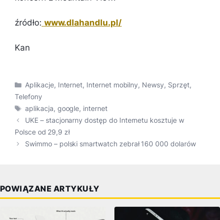
źródło:
www.dlahandlu.pl/
Kan
Kategorie
Aplikacje
,
Internet
,
Internet mobilny
,
Newsy
,
Sprzęt
,
Telefony
Tagi
aplikacja
,
google
,
internet
UKE – stacjonarny dostęp do Internetu kosztuje w
Polsce od 29,9 zł
Swimmo – polski smartwatch zebrał 160 000 dolarów
POWIĄZANE ARTYKUŁY