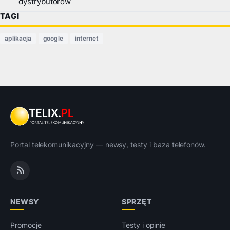
dystrybutorów
TAGI
aplikacja
google
internet
Portal telekomunikacyjny — newsy, testy i baza telefonów.
NEWSY
SPRZĘT
Promocje
Testy i opinie