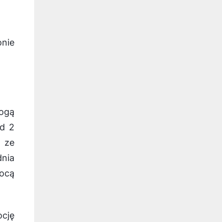
onie
mogą
ad 2
ą ze
dnia
mocą
ocję