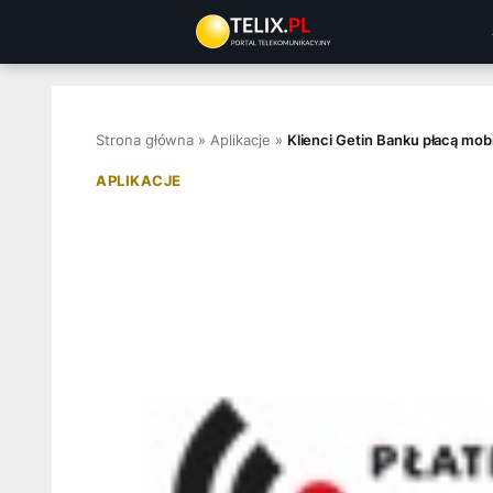
Przejdź
do
treści
Strona główna
»
Aplikacje
»
Klienci Getin Banku płacą mob
APLIKACJE