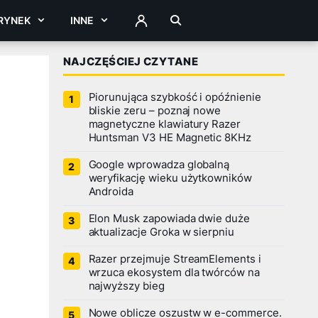
RYNEK
INNE
ZALOGUJ
NAJCZĘŚCIEJ CZYTANE
Piorunująca szybkość i opóźnienie
bliskie zeru – poznaj nowe
magnetyczne klawiatury Razer
Huntsman V3 HE Magnetic 8KHz
Google wprowadza globalną
weryfikację wieku użytkowników
Androida
Elon Musk zapowiada dwie duże
aktualizacje Groka w sierpniu
Razer przejmuje StreamElements i
wrzuca ekosystem dla twórców na
najwyższy bieg
Nowe oblicze oszustw w e-commerce.