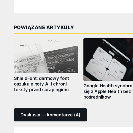
POWIĄZANE ARTYKUŁY
ShieldFont: darmowy font
oszukuje boty AI i chroni
Google Health synchro
teksty przed scrapingiem
się z Apple Health bez
pośredników
Dyskusja — komentarze (4)