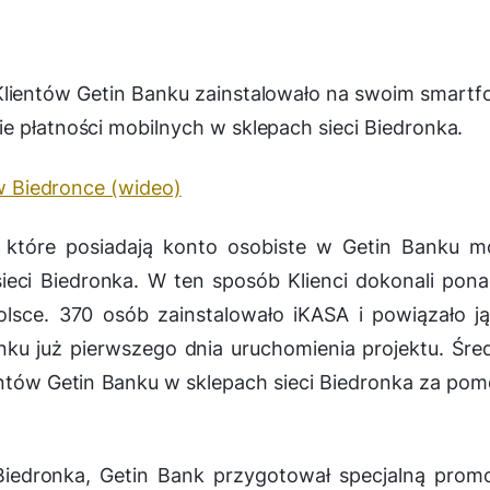
 Klientów Getin Banku zainstalowało na swoim smartf
e płatności mobilnych w sklepach sieci Biedronka.
 w Biedronce (wideo)
, które posiadają konto osobiste w Getin Banku 
ieci Biedronka. W ten sposób Klienci dokonali pon
olsce. 370 osób zainstalowało iKASA i powiązało j
u już pierwszego dnia uruchomienia projektu. Śre
ntów Getin Banku w sklepach sieci Biedronka za po
iedronka, Getin Bank przygotował specjalną prom