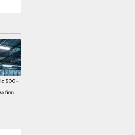
ic SOC –
a firm