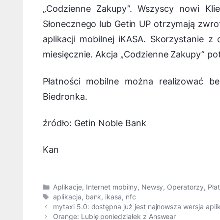
„Codzienne Zakupy”. Wszyscy nowi Klie
Słonecznego lub Getin UP otrzymają zwr
aplikacji mobilnej iKASA. Skorzystanie 
miesięcznie. Akcja „Codzienne Zakupy” po
Płatności mobilne można realizować be
Biedronka.
źródło: Getin Noble Bank
Kan
Kategorie
Aplikacje
,
Internet mobilny
,
Newsy
,
Operatorzy
,
Pła
Tagi
aplikacja
,
bank
,
ikasa
,
nfc
mytaxi 5.0: dostępna już jest najnowsza wersja aplik
Orange: Lubię poniedziałek z Answear