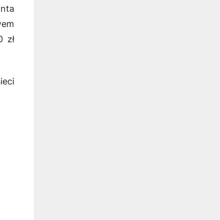
nta
twem
0 zł
eci