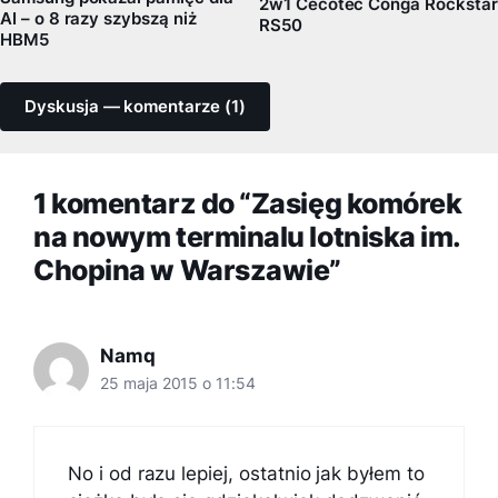
2w1 Cecotec Conga Rockstar
AI – o 8 razy szybszą niż
RS50
HBM5
Dyskusja — komentarze (1)
1 komentarz do “Zasięg komórek
na nowym terminalu lotniska im.
Chopina w Warszawie”
Namq
25 maja 2015 o 11:54
No i od razu lepiej, ostatnio jak byłem to