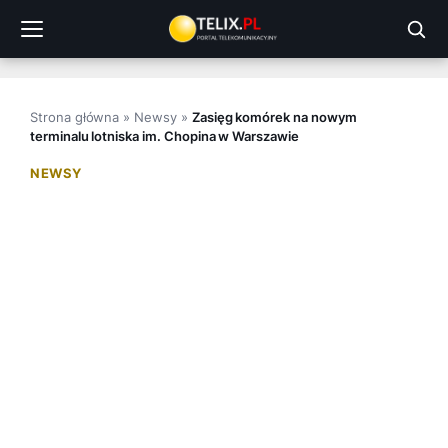
Przejdź
do
treści
Strona główna
»
Newsy
»
Zasięg komórek na nowym
terminalu lotniska im. Chopina w Warszawie
NEWSY