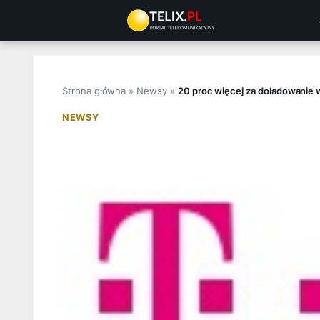
Przejdź
do
treści
Strona główna
»
Newsy
»
20 proc więcej za doładowanie w
NEWSY