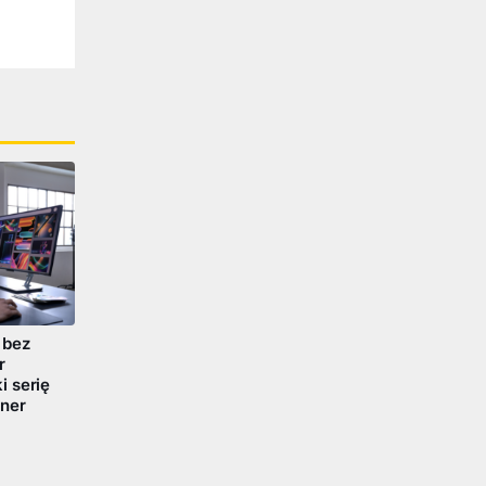
 bez
r
 serię
ner