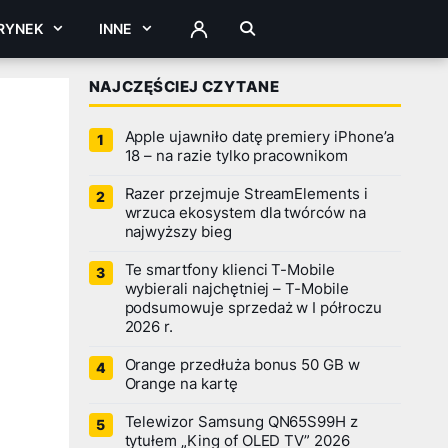
RYNEK
INNE
ZALOGUJ
NAJCZĘŚCIEJ CZYTANE
Apple ujawniło datę premiery iPhone’a
18 – na razie tylko pracownikom
Razer przejmuje StreamElements i
wrzuca ekosystem dla twórców na
najwyższy bieg
Te smartfony klienci T-Mobile
wybierali najchętniej – T-Mobile
podsumowuje sprzedaż w I półroczu
2026 r.
Orange przedłuża bonus 50 GB w
Orange na kartę
Telewizor Samsung QN65S99H z
tytułem „King of OLED TV” 2026