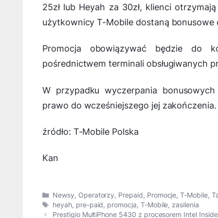
25zł lub Heyah za 30zł, klienci otrzymaj
użytkownicy T-Mobile dostaną bonusowe do
Promocja obowiązywać będzie do ko
pośrednictwem terminali obsługiwanych pr
W przypadku wyczerpania bonusowych d
prawo do wcześniejszego jej zakończenia.
źródło: T-Mobile Polska
Kan
Kategorie
Newsy
,
Operatorzy
,
Prepaid
,
Promocje
,
T-Mobile
,
T
Tagi
heyah
,
pre-paid
,
promocja
,
T-Mobile
,
zasilenia
Prestigio MultiPhone 5430 z procesorem Intel Inside