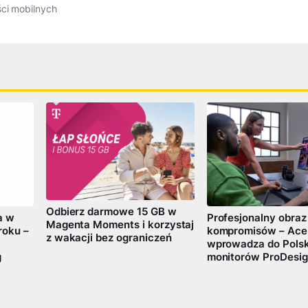
ści mobilnych
Odbierz darmowe 15 GB w
a w
Profesjonalny obraz
Magenta Moments i korzystaj
roku –
kompromisów – Ace
z wakacji bez ograniczeń
wprowadza do Polski
g
monitorów ProDesig