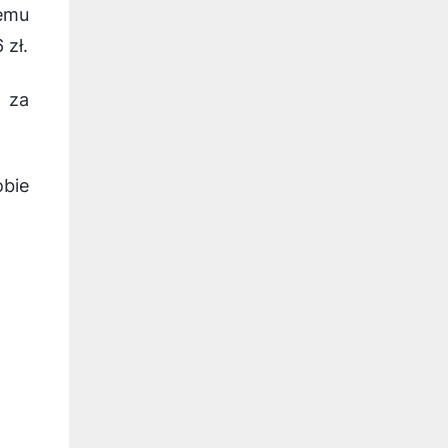
temu
 zł.
 za
bie