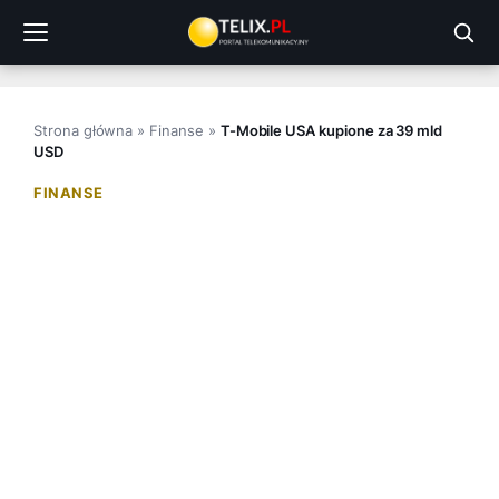
Przejdź
do
treści
Strona główna
»
Finanse
»
T-Mobile USA kupione za 39 mld
USD
FINANSE