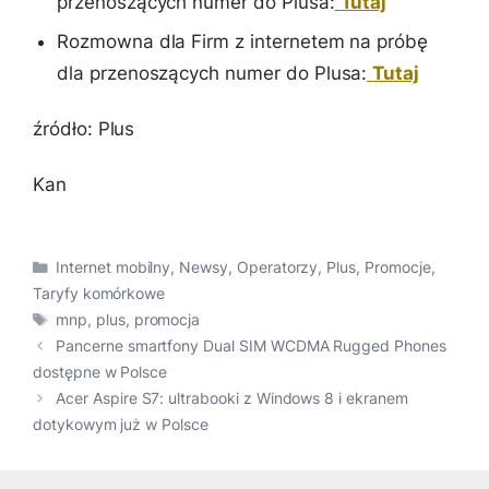
przenoszących numer do Plusa:
Tutaj
Rozmowna dla Firm z internetem na próbę
dla przenoszących numer do Plusa:
Tutaj
źródło: Plus
Kan
Kategorie
Internet mobilny
,
Newsy
,
Operatorzy
,
Plus
,
Promocje
,
Taryfy komórkowe
Tagi
mnp
,
plus
,
promocja
Pancerne smartfony Dual SIM WCDMA Rugged Phones
dostępne w Polsce
Acer Aspire S7: ultrabooki z Windows 8 i ekranem
dotykowym już w Polsce