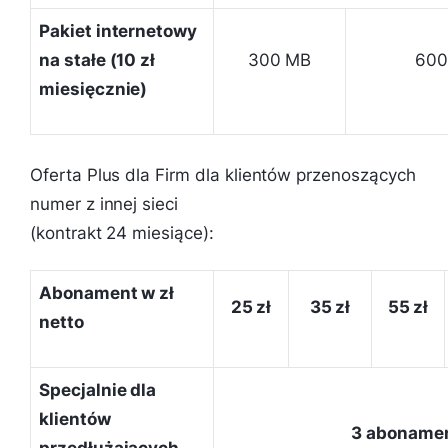
Pakiet internetowy
na stałe (10 zł
300 MB
60
miesięcznie)
Oferta Plus dla Firm dla klientów przenoszących
numer z innej sieci
(kontrakt 24 miesiące):
Abonament w zł
25 zł
35 zł
55 zł
netto
Specjalnie dla
klientów
3 abonamen
przedłużających