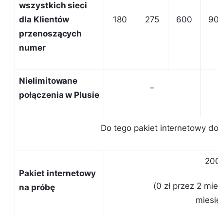
wszystkich sieci
dla Klientów
180
275
600
9
przenoszących
numer
Nielimitowane
–
połączenia w Plusie
Do tego pakiet internetowy d
20
Pakiet internetowy
(0 zł przez 2 mie
na próbę
miesi