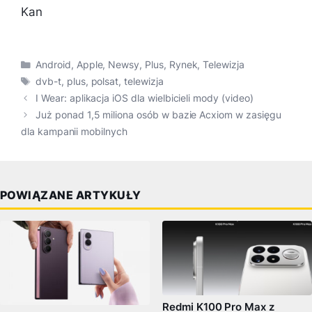
Kan
Kategorie
Android
,
Apple
,
Newsy
,
Plus
,
Rynek
,
Telewizja
Tagi
dvb-t
,
plus
,
polsat
,
telewizja
I Wear: aplikacja iOS dla wielbicieli mody (video)
Już ponad 1,5 miliona osób w bazie Acxiom w zasięgu
dla kampanii mobilnych
POWIĄZANE ARTYKUŁY
Redmi K100 Pro Max z