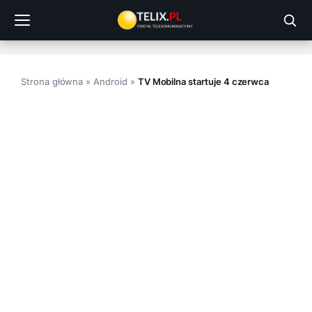
Przejdź
do
treści
Strona główna
»
Android
»
TV Mobilna startuje 4 czerwca