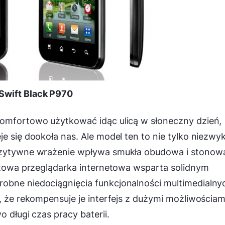
Swift Black P970
komfortowo użytkować idąc ulicą w słoneczny dzień,
e się dookoła nas. Ale model ten to nie tylko niezwyk
pozytywne wrażenie wpływa smukła obudowa i stonow
ortowa przeglądarka internetowa wsparta solidnym
obne niedociągnięcia funkcjonalności multimedialny
, że rekompensuje je interfejs z dużymi możliwościam
 długi czas pracy baterii.