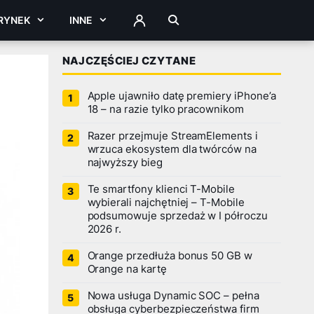
RYNEK
INNE
ZALOGUJ
NAJCZĘŚCIEJ CZYTANE
Apple ujawniło datę premiery iPhone’a
18 – na razie tylko pracownikom
Razer przejmuje StreamElements i
wrzuca ekosystem dla twórców na
najwyższy bieg
Te smartfony klienci T-Mobile
wybierali najchętniej – T-Mobile
podsumowuje sprzedaż w I półroczu
2026 r.
Orange przedłuża bonus 50 GB w
Orange na kartę
Nowa usługa Dynamic SOC – pełna
obsługa cyberbezpieczeństwa firm