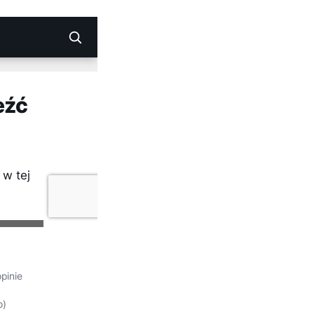
opinie
o)