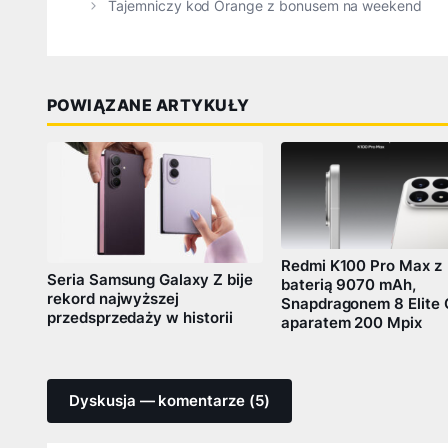
Tajemniczy kod Orange z bonusem na weekend
POWIĄZANE ARTYKUŁY
Redmi K100 Pro Max z
Seria Samsung Galaxy Z bije
baterią 9070 mAh,
rekord najwyższej
Snapdragonem 8 Elite 
przedsprzedaży w historii
aparatem 200 Mpix
Dyskusja — komentarze (5)