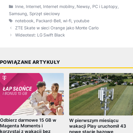
Kategorie
Inne
,
Internet
,
Internet mobilny
,
Newsy
,
PC i Laptopy
,
Samsung
,
Sprzęt sieciowy
Tagi
notebook
,
Packard-Bell
,
wi-fi
,
youtube
ZTE Skate w sieci Orange jako Monte Carlo
Wideotest: LG Swift Black
POWIĄZANE ARTYKUŁY
Odbierz darmowe 15 GB w
W pierwszym miesiącu
Magenta Moments i
wakacji Play uruchomił 43
korzystaj z wakacji bez
nowe stacje bazowe