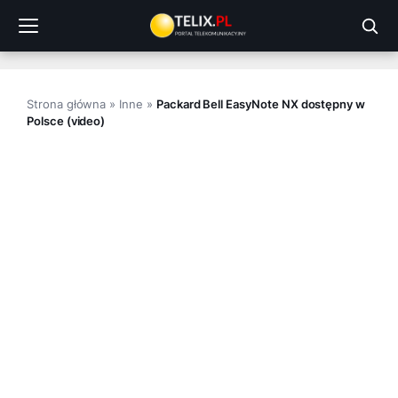
Przejdź
do
treści
Strona główna
»
Inne
»
Packard Bell EasyNote NX dostępny w
Polsce (video)