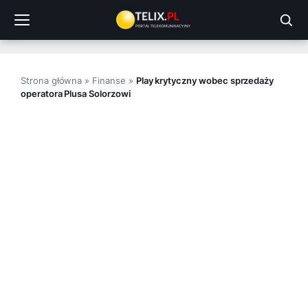
Przejdź
do
treści
Strona główna
»
Finanse
»
Play krytyczny wobec sprzedaży
operatora Plusa Solorzowi