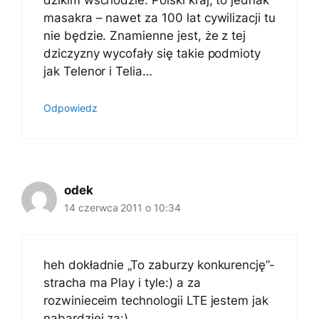
dzikim wschodzie. Polski kraj, to jednak
masakra – nawet za 100 lat cywilizacji tu
nie będzie. Znamienne jest, że z tej
dziczyzny wycofały się takie podmioty
jak Telenor i Telia…
Odpowiedz
odek
14 czerwca 2011 o 10:34
heh dokładnie „To zaburzy konkurencję”-
stracha ma Play i tyle:) a za
rozwinieceim technologii LTE jestem jak
nabardziej za:)