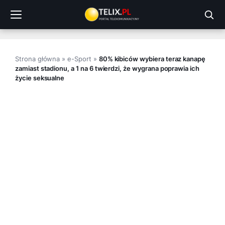
Przejdź
do
treści
Strona główna
»
e-Sport
»
80% kibiców wybiera teraz kanapę
zamiast stadionu, a 1 na 6 twierdzi, że wygrana poprawia ich
życie seksualne