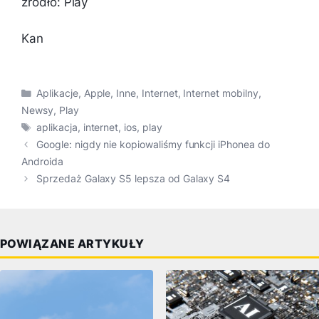
źródło: Play
Kan
Kategorie
Aplikacje
,
Apple
,
Inne
,
Internet
,
Internet mobilny
,
Newsy
,
Play
Tagi
aplikacja
,
internet
,
ios
,
play
Google: nigdy nie kopiowaliśmy funkcji iPhonea do
Androida
Sprzedaż Galaxy S5 lepsza od Galaxy S4
POWIĄZANE ARTYKUŁY