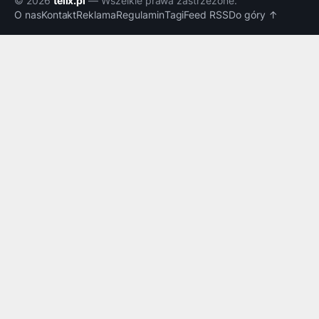
© 2026
telix.pl
— Wszelkie prawa zastrzeżone.
O nas
Kontakt
Reklama
Regulamin
Tagi
Feed RSS
Do góry ↑