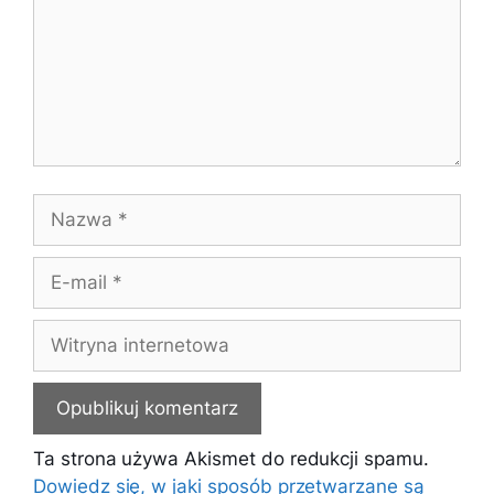
Nazwa
E-
mail
Witryna
internetowa
Ta strona używa Akismet do redukcji spamu.
Dowiedz się, w jaki sposób przetwarzane są