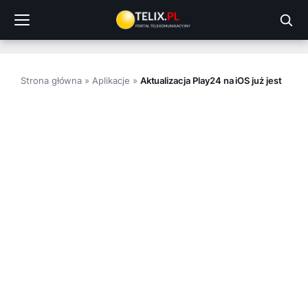
Przejdź
do
treści
Strona główna
»
Aplikacje
»
Aktualizacja Play24 na iOS już jest