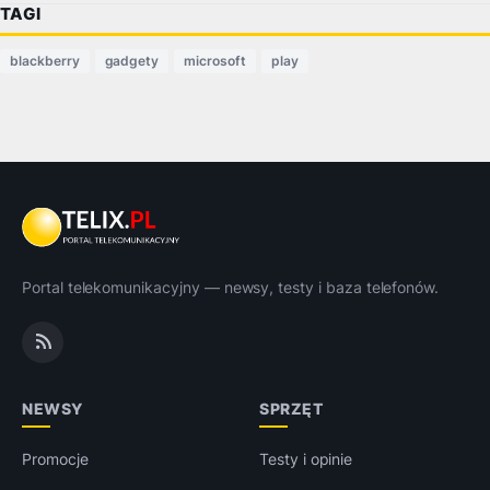
TAGI
blackberry
gadgety
microsoft
play
Portal telekomunikacyjny — newsy, testy i baza telefonów.
NEWSY
SPRZĘT
Promocje
Testy i opinie