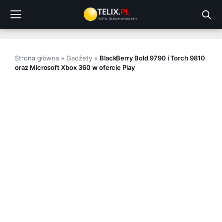
Przejdź
do
treści
Strona główna
»
Gadżety
»
BlackBerry Bold 9790 i Torch 9810
oraz Microsoft Xbox 360 w ofercie Play