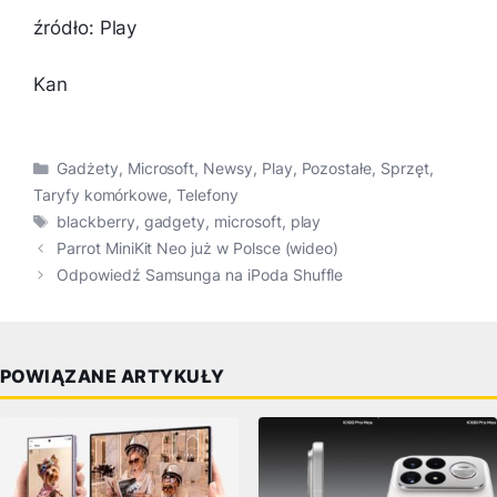
źródło: Play
Kan
Kategorie
Gadżety
,
Microsoft
,
Newsy
,
Play
,
Pozostałe
,
Sprzęt
,
Taryfy komórkowe
,
Telefony
Tagi
blackberry
,
gadgety
,
microsoft
,
play
Parrot MiniKit Neo już w Polsce (wideo)
Odpowiedź Samsunga na iPoda Shuffle
POWIĄZANE ARTYKUŁY