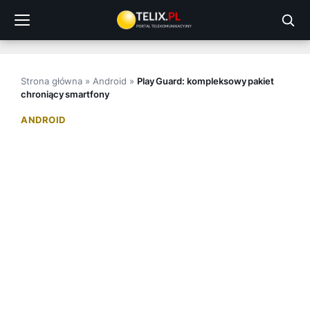
Przejdź
do
treści
Strona główna
»
Android
»
Play Guard: kompleksowy pakiet
chroniący smartfony
ANDROID