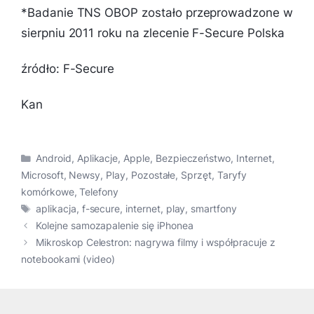
*Badanie TNS OBOP zostało przeprowadzone w
sierpniu 2011 roku na zlecenie F-Secure Polska
źródło: F-Secure
Kan
Kategorie
Android
,
Aplikacje
,
Apple
,
Bezpieczeństwo
,
Internet
,
Microsoft
,
Newsy
,
Play
,
Pozostałe
,
Sprzęt
,
Taryfy
komórkowe
,
Telefony
Tagi
aplikacja
,
f-secure
,
internet
,
play
,
smartfony
Kolejne samozapalenie się iPhonea
Mikroskop Celestron: nagrywa filmy i współpracuje z
notebookami (video)