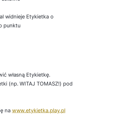
dal widnieje Etykietka o
go punktu
wić własną Etykietkę.
ietki (np. WITAJ TOMASZ!) pod
ię na
www.etykietka.play.pl