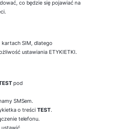
dować, co będzie się pojawiać na
ci.
 kartach SIM, dlatego
ożliwość ustawiania ETYKIETKI.
TEST
pod
zymamy SMSem.
ykietka o treści
TEST
.
czenie telefonu.
ustawić