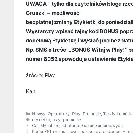
UWAGA – tylko dla czytelników bloga rze
Gruszki – możliwość
bezpłatnej zmiany Etykietki do poniedział
Wystarczy wpisać tajny kod BONUS popr
docelową Etykietkę i wysłać pod bezpłat
Np. SMS o treści „BONUS Witaj w Play!” p
numer 8052 spowoduje ustawienie Etykiet
źródło: Play
Kan
Kategorie
Newsy
,
Operatorzy
,
Play
,
Promocje
,
Taryfy komórk
Tagi
etykietka
,
play
,
promocje
Call Mynah: rejestrator połączeń komórkowych
Radio ZET promuje swoją usługę dla posiadaczy t