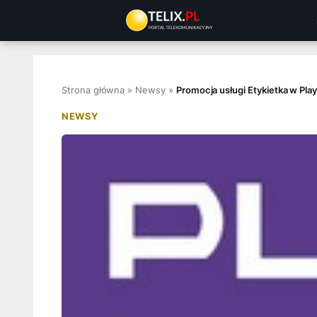
Przejdź
do
treści
Strona główna
»
Newsy
»
Promocja usługi Etykietka w Pla
NEWSY