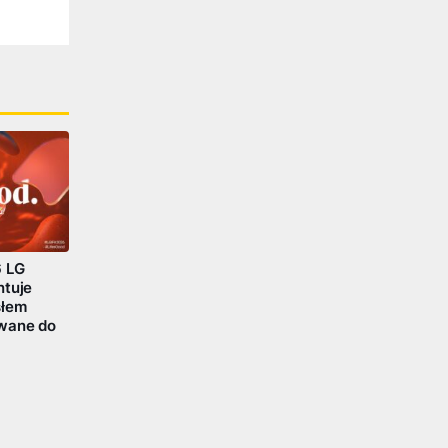
6 LG
ntuje
słem
wane do