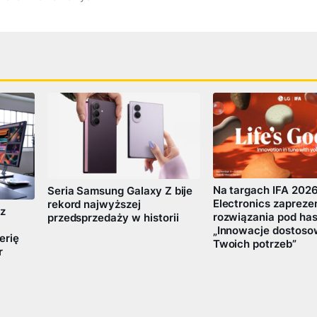
Na targach IFA 202
Seria Samsung Galaxy Z bije
Electronics zapreze
rekord najwyższej
ez
rozwiązania pod ha
przedsprzedaży w historii
„Innowacje dostoso
erię
Twoich potrzeb”
r