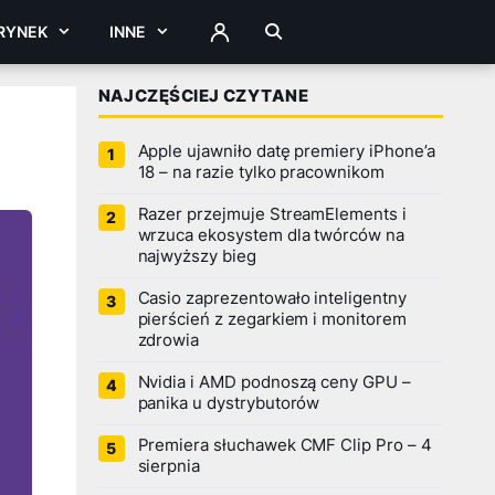
RYNEK
INNE
ZALOGUJ
NAJCZĘŚCIEJ CZYTANE
Apple ujawniło datę premiery iPhone’a
18 – na razie tylko pracownikom
Razer przejmuje StreamElements i
wrzuca ekosystem dla twórców na
najwyższy bieg
Casio zaprezentowało inteligentny
pierścień z zegarkiem i monitorem
zdrowia
Nvidia i AMD podnoszą ceny GPU –
panika u dystrybutorów
Premiera słuchawek CMF Clip Pro – 4
sierpnia