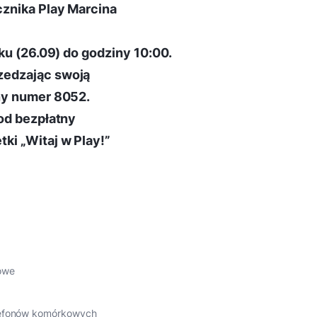
cznika Play Marcina
ku (26.09) do godziny 10:00.
zedzając swoją
ny numer 8052.
od bezpłatny
ki „Witaj w Play!”
owe
elefonów komórkowych