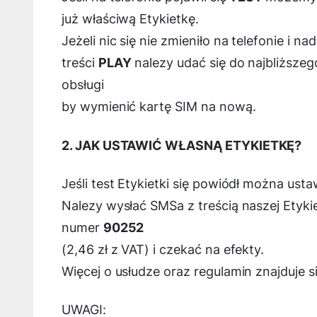
już właściwą Etykietkę.
Jeżeli nic się nie zmieniło na telefonie i na
treści
PLAY
nalezy udać się do najbliższe
obsługi
by wymienić kartę SIM na nową.
2. JAK USTAWIĆ WŁASNĄ ETYKIETKĘ?
Jeśli test Etykietki się powiódł można usta
Nalezy wysłać SMSa z treścią naszej Etyk
numer
90252
(2,46 zł z VAT) i czekać na efekty.
Więcej o usłudze oraz regulamin znajduje s
UWAGI: