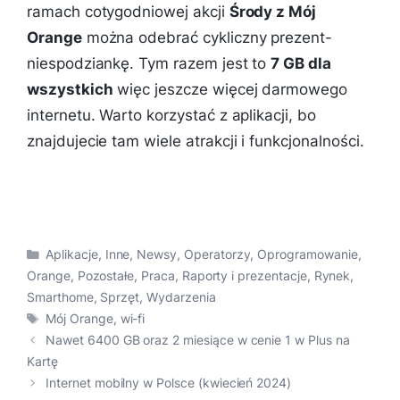
ramach cotygodniowej akcji
Środy z Mój
Orange
można odebrać cykliczny prezent-
niespodziankę. Tym razem jest to
7 GB dla
wszystkich
więc jeszcze więcej darmowego
internetu. Warto korzystać z aplikacji, bo
znajdujecie tam wiele atrakcji i funkcjonalności.
Kategorie
Aplikacje
,
Inne
,
Newsy
,
Operatorzy
,
Oprogramowanie
,
Orange
,
Pozostałe
,
Praca
,
Raporty i prezentacje
,
Rynek
,
Smarthome
,
Sprzęt
,
Wydarzenia
Tagi
Mój Orange
,
wi-fi
Nawet 6400 GB oraz 2 miesiące w cenie 1 w Plus na
Kartę
Internet mobilny w Polsce (kwiecień 2024)