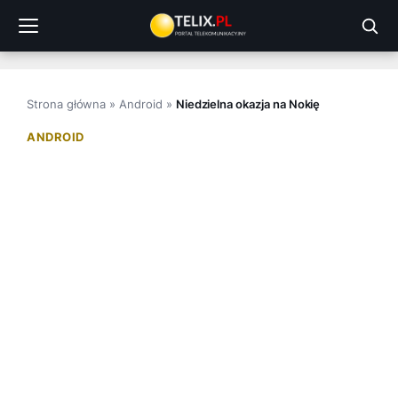
Przejdź
do
treści
Strona główna
»
Android
»
Niedzielna okazja na Nokię
ANDROID