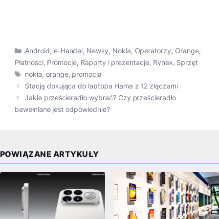
Kategorie
Android
,
e-Handel
,
Newsy
,
Nokia
,
Operatorzy
,
Orange
,
Płatności
,
Promocje
,
Raporty i prezentacje
,
Rynek
,
Sprzęt
Tagi
nokia
,
orange
,
promocja
Stacją dokująca do laptopa Hama z 12 złączami
Jakie prześcieradło wybrać? Czy prześcieradło
bawełniane jest odpowiednie?
POWIĄZANE ARTYKUŁY