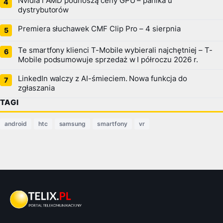
Nvidia i AMD podnoszą ceny GPU – panika u
dystrybutorów
Premiera słuchawek CMF Clip Pro – 4 sierpnia
Te smartfony klienci T-Mobile wybierali najchętniej – T-
Mobile podsumowuje sprzedaż w I półroczu 2026 r.
LinkedIn walczy z AI-śmieciem. Nowa funkcja do
zgłaszania
TAGI
android
htc
samsung
smartfony
vr