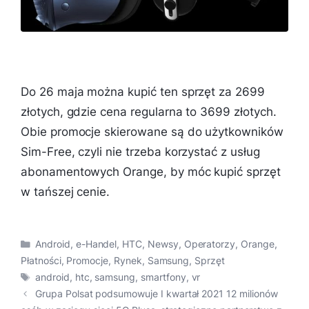
Do 26 maja można kupić ten sprzęt za 2699
złotych, gdzie cena regularna to 3699 złotych.
Obie promocje skierowane są do użytkowników
Sim-Free, czyli nie trzeba korzystać z usług
abonamentowych Orange, by móc kupić sprzęt
w tańszej cenie.
Kategorie
Android
,
e-Handel
,
HTC
,
Newsy
,
Operatorzy
,
Orange
,
Płatności
,
Promocje
,
Rynek
,
Samsung
,
Sprzęt
Tagi
android
,
htc
,
samsung
,
smartfony
,
vr
Grupa Polsat podsumowuje I kwartał 2021 12 milionów