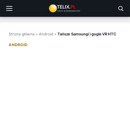
Przejdź
do
treści
Strona główna
»
Android
»
Tańsze Samsungi i gogle VR HTC
ANDROID