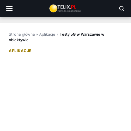
Przejdź
do
treści
Strona główna
»
Aplikacje
»
Testy 5G w Warszawie w
obiektywie
APLIKACJE