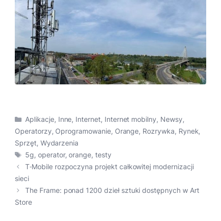
Kategorie
Aplikacje
,
Inne
,
Internet
,
Internet mobilny
,
Newsy
,
Operatorzy
,
Oprogramowanie
,
Orange
,
Rozrywka
,
Rynek
,
Sprzęt
,
Wydarzenia
Tagi
5g
,
operator
,
orange
,
testy
T‑Mobile rozpoczyna projekt całkowitej modernizacji
sieci
The Frame: ponad 1200 dzieł sztuki dostępnych w Art
Store