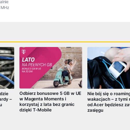
alnie
0 MHz
Odbierz bonusowe 5 GB w UE
dzie
Nie bój się o roamin
w Magenta Moments i
ardy –
wakacjach – z tymi 
korzystaj z lata bez granic
u
od Acer będziesz z
dzięki T-Mobile
zasięgu