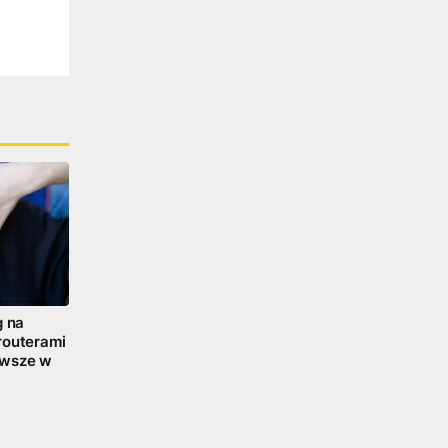
g na
routerami
awsze w