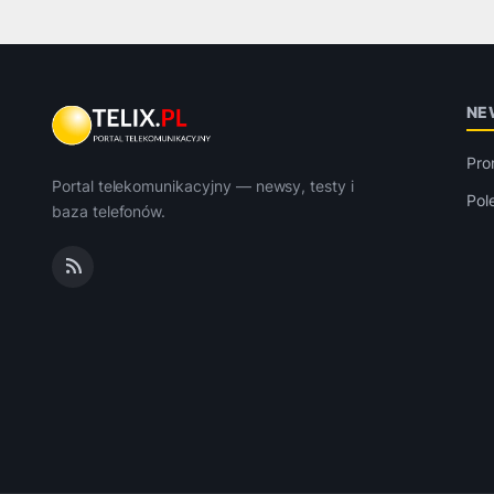
NE
Pro
Portal telekomunikacyjny — newsy, testy i
Pol
baza telefonów.