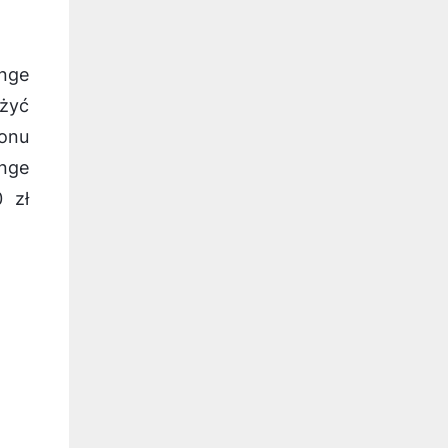
ange
żyć
fonu
nge
 zł