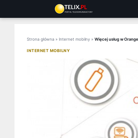
Przejdź
do
treści
Strona główna
»
Internet mobilny
»
Więcej usług w Orang
INTERNET MOBILNY