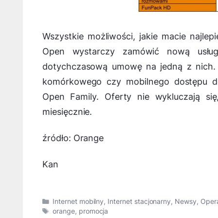
Wszystkie możliwości, jakie macie najlep
Open wystarczy zamówić nową usługę
dotychczasową umowę na jedną z nich. D
komórkowego czy mobilnego dostępu do 
Open Family. Oferty nie wykluczają si
miesięcznie.
źródło: Orange
Kan
Kategorie
Internet mobilny
,
Internet stacjonarny
,
Newsy
,
Oper
Tagi
orange
,
promocja