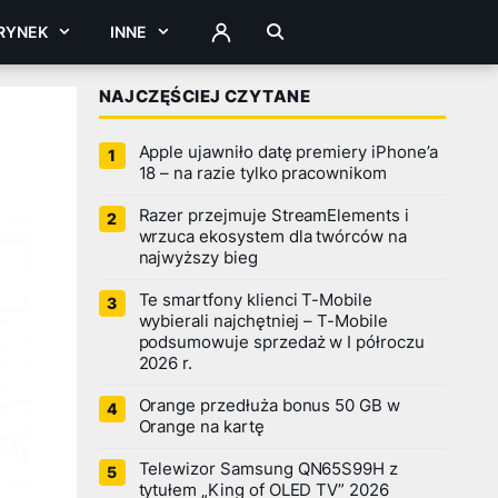
RYNEK
INNE
ZALOGUJ
NAJCZĘŚCIEJ CZYTANE
Apple ujawniło datę premiery iPhone’a
18 – na razie tylko pracownikom
Razer przejmuje StreamElements i
wrzuca ekosystem dla twórców na
najwyższy bieg
Te smartfony klienci T-Mobile
wybierali najchętniej – T-Mobile
podsumowuje sprzedaż w I półroczu
2026 r.
Orange przedłuża bonus 50 GB w
Orange na kartę
Telewizor Samsung QN65S99H z
tytułem „King of OLED TV” 2026