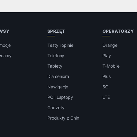
WSY
SPRZĘT
OPERATORZY
mocje
Testy i opinie
Orange
ecamy
Telefony
Play
Tablety
T-Mobile
Dla seniora
Plus
Nawigacje
5G
PC i Laptopy
LTE
Gadżety
Produkty z Chin