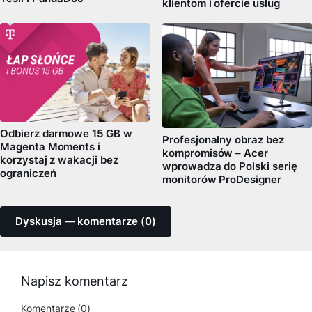
klientom i ofercie usług
Odbierz darmowe 15 GB w
Profesjonalny obraz bez
Magenta Moments i
kompromisów – Acer
korzystaj z wakacji bez
wprowadza do Polski serię
ograniczeń
monitorów ProDesigner
Dyskusja — komentarze (0)
Napisz komentarz
Komentarze (0)