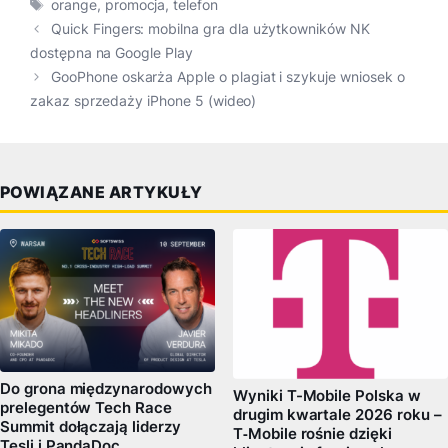
Tagi
orange
,
promocja
,
telefon
Quick Fingers: mobilna gra dla użytkowników NK
dostępna na Google Play
GooPhone oskarża Apple o plagiat i szykuje wniosek o
zakaz sprzedaży iPhone 5 (wideo)
POWIĄZANE ARTYKUŁY
Do grona międzynarodowych
Wyniki T-Mobile Polska w
prelegentów Tech Race
drugim kwartale 2026 roku –
Summit dołączają liderzy
T‑Mobile rośnie dzięki
Tesli i PandaDoc