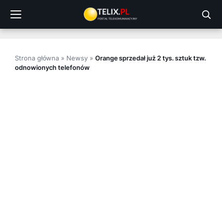
Przejdź
do
treści
Strona główna
»
Newsy
»
Orange sprzedał już 2 tys. sztuk tzw.
odnowionych telefonów