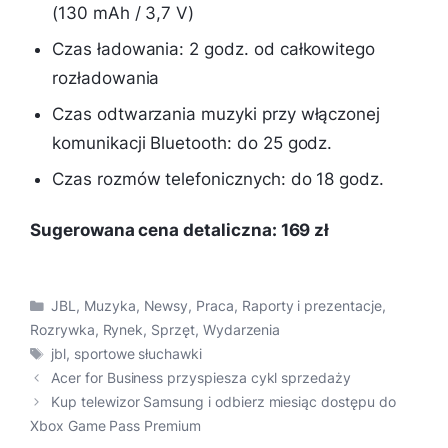
(130 mAh / 3,7 V)
Czas ładowania: 2 godz. od całkowitego
rozładowania
Czas odtwarzania muzyki przy włączonej
komunikacji Bluetooth: do 25 godz.
Czas rozmów telefonicznych: do 18 godz.
Sugerowana cena detaliczna: 169 zł
Kategorie
JBL
,
Muzyka
,
Newsy
,
Praca
,
Raporty i prezentacje
,
Rozrywka
,
Rynek
,
Sprzęt
,
Wydarzenia
Tagi
jbl
,
sportowe słuchawki
Acer for Business przyspiesza cykl sprzedaży
Kup telewizor Samsung i odbierz miesiąc dostępu do
Xbox Game Pass Premium