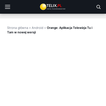
Przejdź
do
treści
Strona główna
»
Android
»
Orange: Aplikacja Telewizja Tu i
Tam w nowej wersji