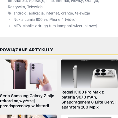
Android
,
Aplikacje
,
Inne
,
Internet
,
Newsy
,
Orange
,
Rozrywka
,
Telewizja
Tagi
android
,
aplikacja
,
internet
,
orange
,
telewizja
Nokia Lumia 800 vs iPhone 4 (video)
MTV Mobile z drugą turą kampanii wizerunkowej
POWIĄZANE ARTYKUŁY
Redmi K100 Pro Max z
Seria Samsung Galaxy Z bije
baterią 9070 mAh,
rekord najwyższej
Snapdragonem 8 Elite Gen5 i
przedsprzedaży w historii
aparatem 200 Mpix