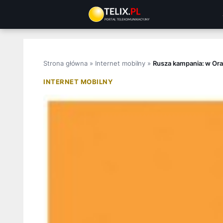
Przejdź
do
treści
Strona główna
»
Internet mobilny
»
Rusza kampania: w Oran
INTERNET MOBILNY