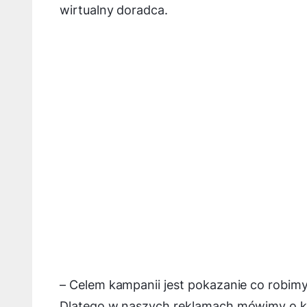
wirtualny doradca.
–
Celem kampanii jest pokazanie co robimy
Dlatego w naszych reklamach mówimy o ko