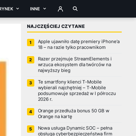
RYNEK
INNE
ZALOGUJ
NAJCZĘŚCIEJ CZYTANE
Apple ujawniło datę premiery iPhone’a
18 – na razie tylko pracownikom
Razer przejmuje StreamElements i
wrzuca ekosystem dla twórców na
najwyższy bieg
Te smartfony klienci T-Mobile
wybierali najchętniej – T-Mobile
podsumowuje sprzedaż w I półroczu
2026 r.
Orange przedłuża bonus 50 GB w
Orange na kartę
Nowa usługa Dynamic SOC – pełna
obsługa cyberbezpieczeństwa firm