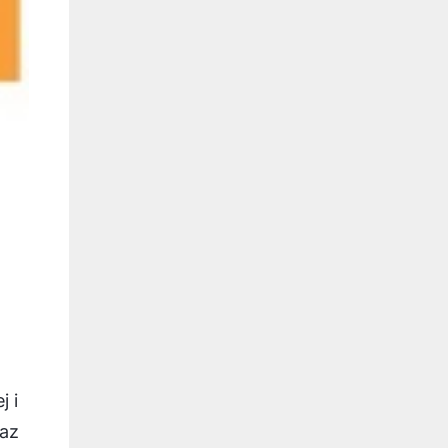
j i
raz