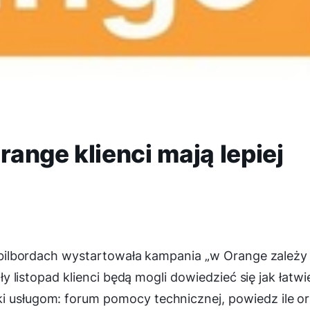
ange klienci mają lepiej
na bilbordach wystartowała kampania „w Orange zależy
ały listopad klienci będą mogli dowiedzieć się jak łatwie
ki usługom: forum pomocy technicznej, powiedz ile o