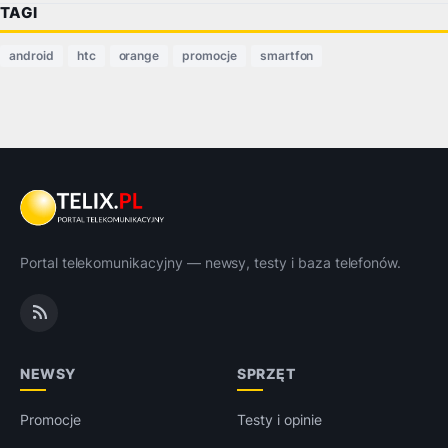
TAGI
android
htc
orange
promocje
smartfon
Portal telekomunikacyjny — newsy, testy i baza telefonów.
NEWSY
SPRZĘT
Promocje
Testy i opinie