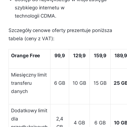
szybkiego internetu w
technologii CDMA.
Szczegóły cenowe oferty prezentuje poniższa
tabela (ceny z VAT):
Orange Free
99,9
129,9
159,9
189,
Miesięczny limit
transferu
6 GB
10 GB
15 GB
25 G
danych
Dodatkowy limit
dla
2,4
4 GB
6 GB
10 G