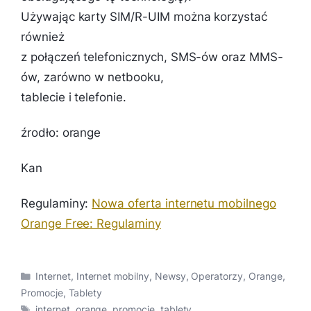
Używając karty SIM/R-UIM można korzystać
również
z połączeń telefonicznych, SMS-ów oraz MMS-
ów, zarówno w netbooku,
tablecie i telefonie.
źrodło: orange
Kan
Regulaminy:
Nowa oferta internetu mobilnego
Orange Free: Regulaminy
Kategorie
Internet
,
Internet mobilny
,
Newsy
,
Operatorzy
,
Orange
,
Promocje
,
Tablety
Tagi
internet
,
orange
,
promocje
,
tablety