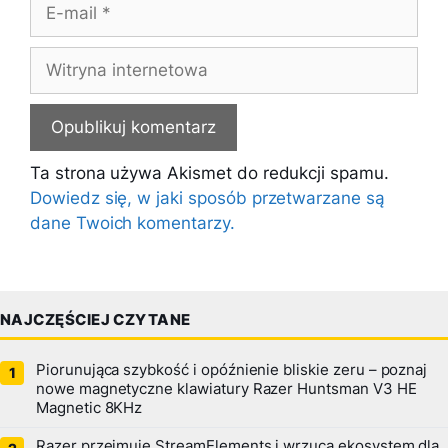
E-
mail
Witryna
internetowa
Ta strona używa Akismet do redukcji spamu.
Dowiedz się, w jaki sposób przetwarzane są
dane Twoich komentarzy.
NAJCZĘŚCIEJ CZYTANE
Piorunująca szybkość i opóźnienie bliskie zeru – poznaj
nowe magnetyczne klawiatury Razer Huntsman V3 HE
Magnetic 8KHz
Razer przejmuje StreamElements i wrzuca ekosystem dla