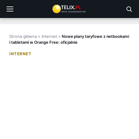
Przejdź
do
treści
Strona główna
»
Internet
»
Nowe plany taryfowe z netbookami
i tabletami w Orange Free: oficjalnie
INTERNET