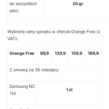
do wszystkich
20 gr
sieci
Wybrane ceny sprzętu w ofercie Orange Free (z
VAT):
Orange Free
99,9
129,9
159,9
189,9
Z umową na 36 miesięcy
Samsung NC
1 zł
110