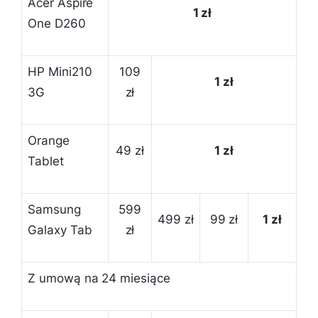
Acer Aspire
1 zł
One D260
HP Mini210
109
1 zł
3G
zł
Orange
49 zł
1 zł
Tablet
Samsung
599
499 zł
99 zł
1 zł
Galaxy Tab
zł
Z umową na 24 miesiące