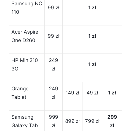
Samsung NC
99 zł
1 zł
110
Acer Aspire
99 zł
1 zł
One D260
HP Mini210
249
1 zł
3G
zł
Orange
249
149 zł
49 zł
1 zł
Tablet
zł
Samsung
999
299
899 zł
799 zł
Galaxy Tab
zł
zł