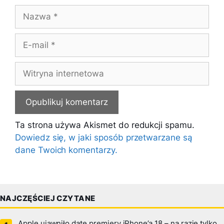
Nazwa
E-
mail
Witryna
internetowa
Ta strona używa Akismet do redukcji spamu.
Dowiedz się, w jaki sposób przetwarzane są
dane Twoich komentarzy.
NAJCZĘŚCIEJ CZYTANE
Apple ujawniło datę premiery iPhone’a 18 – na razie tylko