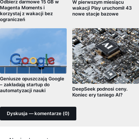
Odbierz darmowe 15 GB w
W pierwszym miesiącu
Magenta Moments i
wakacji Play uruchomił 43
korzystaj z wakacji bez
nowe stacje bazowe
ograniczeń
Geniusze opuszczają Google
– zakładają startup do
DeepSeek podnosi ceny.
automatyzacji nauki
Koniec ery taniego AI?
Dyskusja — komentarze (0)