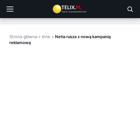
Przejdź
do
treści
Strona główna
»
Inne
»
Netia rusza z nową kampanią
reklamową