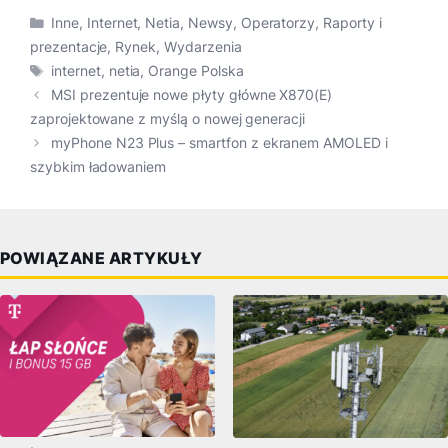
Kategorie
Inne
,
Internet
,
Netia
,
Newsy
,
Operatorzy
,
Raporty i
prezentacje
,
Rynek
,
Wydarzenia
Tagi
internet
,
netia
,
Orange Polska
MSI prezentuje nowe płyty główne X870(E)
zaprojektowane z myślą o nowej generacji
myPhone N23 Plus – smartfon z ekranem AMOLED i
szybkim ładowaniem
POWIĄZANE ARTYKUŁY