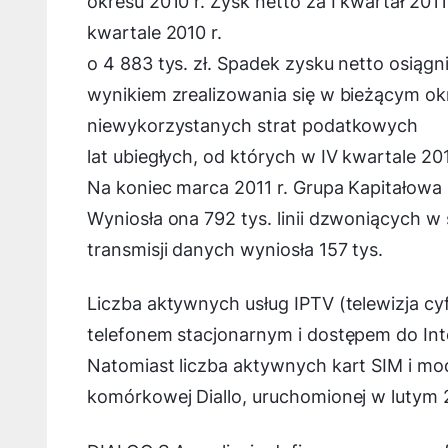
okresu 2010 r. Zysk netto za I kwartał 2011 
kwartale 2010 r.
o 4 883 tys. zł. Spadek zysku netto osiągn
wynikiem zrealizowania się w bieżącym ok
niewykorzystanych strat podatkowych
lat ubiegłych, od których w IV kwartale 
Na koniec marca 2011 r. Grupa Kapitałowa
Wyniosła ona 792 tys. linii dzwoniących w 
transmisji danych wyniosła 157 tys.
Liczba aktywnych usług IPTV (telewizja 
telefonem stacjonarnym i dostępem do Inte
Natomiast liczba aktywnych kart SIM i mo
komórkowej Diallo, uruchomionej w lutym 20