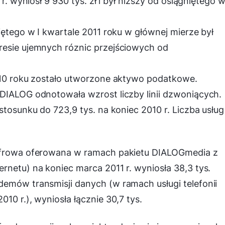
r. wyniósł 9 930 tys. zł i był niższy od osiągniętego w
iętego w I kwartale 2011 roku w głównej mierze był
resie ujemnych róznic przejściowych od
2010 roku zostało utworzone aktywo podatkowe.
 DIALOG odnotowała wzrost liczby linii dzwoniących.
stosunku do 723,9 tys. na koniec 2010 r. Liczba usług
cyfrowa oferowana w ramach pakietu DIALOGmedia z
rnetu) na koniec marca 2011 r. wyniosła 38,3 tys.
demów transmisji danych (w ramach usługi telefonii
10 r.), wyniosła łącznie 30,7 tys.