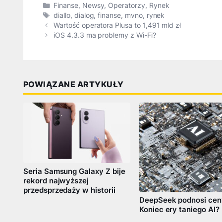
Kategorie
Finanse
,
Newsy
,
Operatorzy
,
Rynek
Tagi
diallo
,
dialog
,
finanse
,
mvno
,
rynek
Wartość operatora Plusa to 1,491 mld zł
iOS 4.3.3 ma problemy z Wi-Fi?
POWIĄZANE ARTYKUŁY
Seria Samsung Galaxy Z bije
rekord najwyższej
przedsprzedaży w historii
DeepSeek podnosi cen
Koniec ery taniego AI?