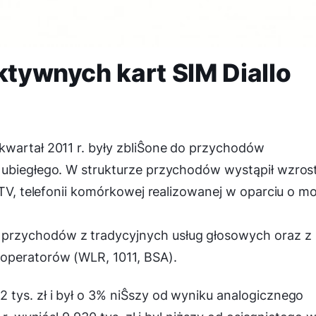
ktywnych kart SIM Diallo
kwartał 2011 r. były zbliŜone do przychodów
 ubiegłego. W strukturze przychodów wystąpił wzros
PTV, telefonii komórkowej realizowanej w oparciu o m
rzychodów z tradycyjnych usług głosowych oraz z
operatorów (WLR, 1011, BSA).
tys. zł i był o 3% niŜszy od wyniku analogicznego