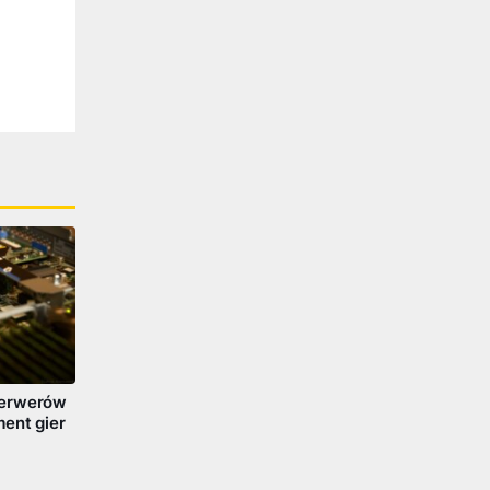
serwerów
ent gier