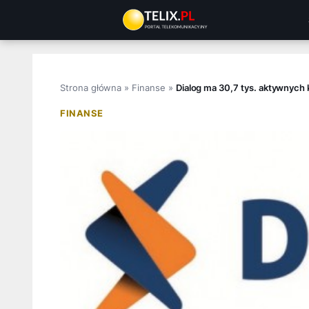
Przejdź
do
treści
Strona główna
»
Finanse
»
Dialog ma 30,7 tys. aktywnych k
FINANSE