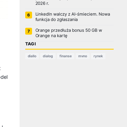
2026 r.
LinkedIn walczy z AI-śmieciem. Nowa
funkcja do zgłaszania
Orange przedłuża bonus 50 GB w
Orange na kartę
TAGI
diallo
dialog
finanse
mvno
rynek
t
odel