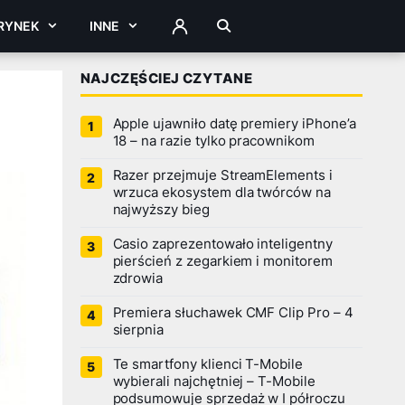
RYNEK
INNE
ZALOGUJ
NAJCZĘŚCIEJ CZYTANE
Apple ujawniło datę premiery iPhone’a
18 – na razie tylko pracownikom
Razer przejmuje StreamElements i
wrzuca ekosystem dla twórców na
najwyższy bieg
Casio zaprezentowało inteligentny
pierścień z zegarkiem i monitorem
zdrowia
Premiera słuchawek CMF Clip Pro – 4
sierpnia
Te smartfony klienci T-Mobile
wybierali najchętniej – T-Mobile
podsumowuje sprzedaż w I półroczu