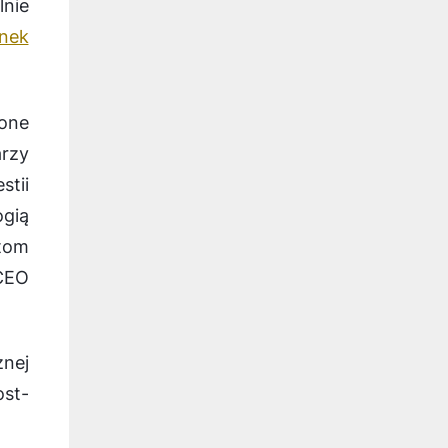
nie
nek
zone
arzy
stii
ogią
ntom
CEO
nej
st-