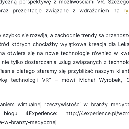
dyczną perspektywę z możliwościami VR. Szczegól
 oraz prezentacje związane z wdrażaniem na
ry
y szybko się rozwija, a zachodnie trendy są przenos
ród których chociażby wyjątkowa kreacja dla Lek
na otwiera się na nowe technologie również w kwe
nie tylko dostarczania usług związanych z technol
Właśnie dlatego staramy się przybliżać naszym klie
kę technologii VR
” – mówi Michał Wyrobek, 
niem wirtualnej rzeczywistości w branży medycz
gu 4Experience: http://4experience.pl/wzro
cia-w-branzy-medycznej