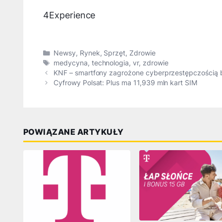
4Experience
Kategorie
Newsy
,
Rynek
,
Sprzęt
,
Zdrowie
Tagi
medycyna
,
technologia
,
vr
,
zdrowie
KNF – smartfony zagrożone cyberprzestępczością
Cyfrowy Polsat: Plus ma 11,939 mln kart SIM
POWIĄZANE ARTYKUŁY