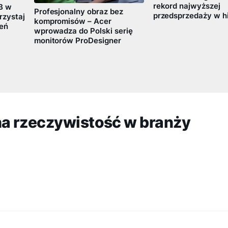
rekord najwyższej
B w
Profesjonalny obraz bez
przedsprzedaży w hi
rzystaj
kompromisów – Acer
zeń
wprowadza do Polski serię
monitorów ProDesigner
na rzeczywistość w branży