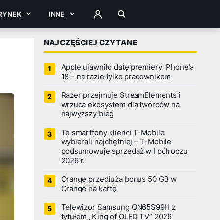
RYNEK
INNE
ZALOGUJ
NAJCZĘŚCIEJ CZYTANE
Apple ujawniło datę premiery iPhone’a
18 – na razie tylko pracownikom
Razer przejmuje StreamElements i
wrzuca ekosystem dla twórców na
najwyższy bieg
Te smartfony klienci T-Mobile
wybierali najchętniej – T-Mobile
podsumowuje sprzedaż w I półroczu
2026 r.
Orange przedłuża bonus 50 GB w
Orange na kartę
Telewizor Samsung QN65S99H z
tytułem „King of OLED TV” 2026