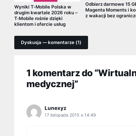
Odbierz darmowe 15 G
Wyniki T-Mobile Polska w
Magenta Moments i ko
drugim kwartale 2026 roku –
z wakacji bez ogranic
T‑Mobile rośnie dzięki
klientom i ofercie usług
Dyskusja — komentarze (1)
1 komentarz do “Wirtual
medycznej”
Lunexyz
17 listopada 2015 o 14:49