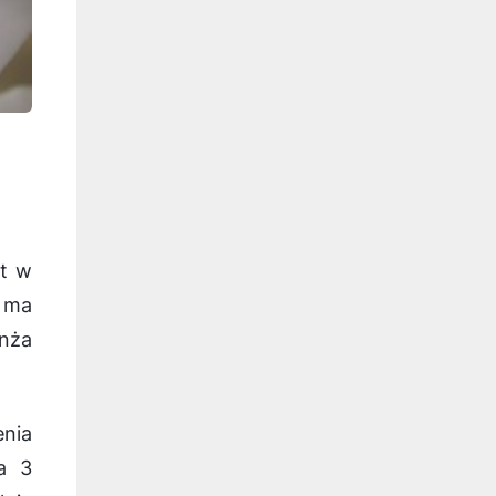
st w
e ma
nża
enia
a 3